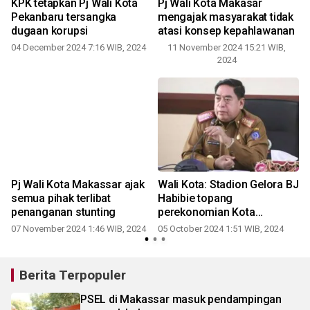
a
KPK tetapkan Pj Wali Kota
Pj Wali Kota Makasar
Pekanbaru tersangka
mengajak masyarakat tidak
dugaan korupsi
atasi konsep kepahlawanan
04 December 2024 7:16 WIB, 2024
11 November 2024 15:21 WIB,
2024
Pj Wali Kota Makassar ajak
Wali Kota: Stadion Gelora BJ
i
semua pihak terlibat
Habibie topang
penanganan stunting
perekonomian Kota
Parepare
07 November 2024 1:46 WIB, 2024
05 October 2024 1:51 WIB, 2024
Berita Terpopuler
PSEL di Makassar masuk pendampingan