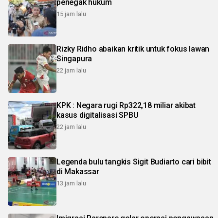
penegak hukum
15 jam lalu
Rizky Ridho abaikan kritik untuk fokus lawan
Singapura
22 jam lalu
KPK : Negara rugi Rp322,18 miliar akibat
kasus digitalisasi SPBU
22 jam lalu
Legenda bulu tangkis Sigit Budiarto cari bibit
di Makassar
13 jam lalu