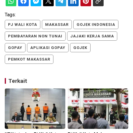
Tags:
PJ WALI KOTA
MAKASSAR
GOJEK INDONESIA
PEMBAYARAN NON TUNAI
JAJAKI KERJA SAMA
GOPAY
APLIKASI GOPAY
GOJEK
PEMKOT MAKASSAR
Terkait