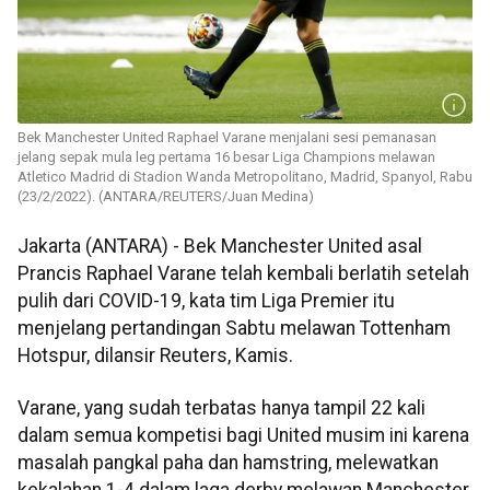
Bek Manchester United Raphael Varane menjalani sesi pemanasan
jelang sepak mula leg pertama 16 besar Liga Champions melawan
Atletico Madrid di Stadion Wanda Metropolitano, Madrid, Spanyol, Rabu
(23/2/2022). (ANTARA/REUTERS/Juan Medina)
Jakarta (ANTARA) - Bek Manchester United asal
Prancis Raphael Varane telah kembali berlatih setelah
pulih dari COVID-19, kata tim Liga Premier itu
menjelang pertandingan Sabtu melawan Tottenham
Hotspur, dilansir Reuters, Kamis.
Varane, yang sudah terbatas hanya tampil 22 kali
dalam semua kompetisi bagi United musim ini karena
masalah pangkal paha dan hamstring, melewatkan
kekalahan 1-4 dalam laga derby melawan Manchester