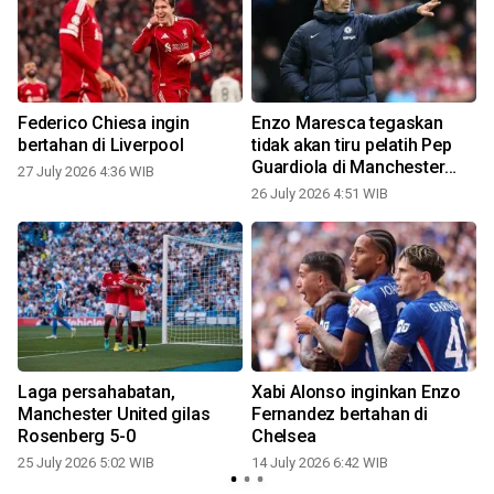
Federico Chiesa ingin
Enzo Maresca tegaskan
bertahan di Liverpool
tidak akan tiru pelatih Pep
Guardiola di Manchester
27 July 2026 4:36 WIB
1
City
26 July 2026 4:51 WIB
Laga persahabatan,
Xabi Alonso inginkan Enzo
Manchester United gilas
Fernandez bertahan di
Rosenberg 5-0
Chelsea
0
25 July 2026 5:02 WIB
14 July 2026 6:42 WIB