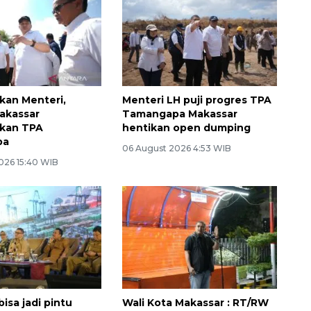
ikan Menteri,
Menteri LH puji progres TPA
akassar
Tamangapa Makassar
kan TPA
hentikan open dumping
pa
06 August 2026 4:53 WIB
026 15:40 WIB
isa jadi pintu
Wali Kota Makassar : RT/RW