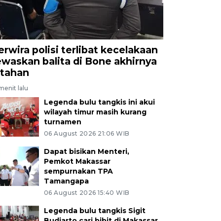
erwira polisi terlibat kecelakaan
ewaskan balita di Bone akhirnya
itahan
menit lalu
Legenda bulu tangkis ini akui
wilayah timur masih kurang
turnamen
06 August 2026 21:06 WIB
Dapat bisikan Menteri,
Pemkot Makassar
sempurnakan TPA
Tamangapa
06 August 2026 15:40 WIB
Legenda bulu tangkis Sigit
Budiarto cari bibit di Makassar