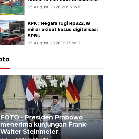
05 August 2026 20:13 WIB
KPK : Negara rugi Rp322,18
miliar akibat kasus digitalisasi
SPBU
05 August 2026 11:03 WIB
oto
FOTO - Presiden Prabowo
menerima kunjungan Frank-
FOTO - H
Walter Steinmeier
di Sulbar