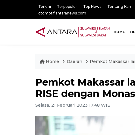
Terkini
Terpopuler
Top News
Tentang Kami
otomotif.antaranews.com
HOME
H
Home
Daerah
Pemkot Makassar lan
Pemkot Makassar la
RISE dengan Monash
Selasa, 21 Februari 2023 17:48 WIB