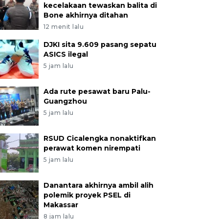
kecelakaan tewaskan balita di
Bone akhirnya ditahan
12 menit lalu
DJKI sita 9.609 pasang sepatu
ASICS ilegal
5 jam lalu
Ada rute pesawat baru Palu-
Guangzhou
5 jam lalu
RSUD Cicalengka nonaktifkan
perawat komen nirempati
5 jam lalu
Danantara akhirnya ambil alih
polemik proyek PSEL di
Makassar
8 jam lalu