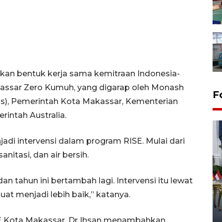
kan bentuk kerja sama kemitraan Indonesia-
akassar Zero Kumuh, yang digarap oleh Monash
F
has), Pemerintah Kota Makassar, Kementerian
intah Australia.
di intervensi dalam program RISE. Mulai dari
anitasi, dan air bersih.
dan tahun ini bertambah lagi. Intervensi itu lewat
FOTO - Kirab memperingati
buat menjadi lebih baik,” katanya.
HUT ke-80 Raja Keraton
Yogyakarta
E Kota Makassar, Dr Ihsan menambahkan