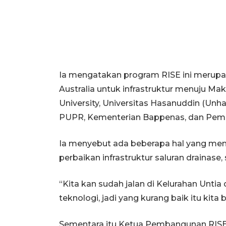
Ia mengatakan program RISE ini merupa
Australia untuk infrastruktur menuju M
University, Universitas Hasanuddin (Un
PUPR, Kementerian Bappenas, dan Pemer
Ia menyebut ada beberapa hal yang menja
perbaikan infrastruktur saluran drainase, s
“Kita kan sudah jalan di Kelurahan Untia 
teknologi, jadi yang kurang baik itu kita 
Sementara itu Ketua Pembangunan RIS