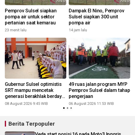
Pemprov Sulsel siapkan
Dampak El Nino, Pemprov
pompa air untuk sektor
Sulsel siapkan 300 unit
pertanian saat kemarau
pompa air
23 menit lalu
14 jam lalu
Gubernur Sulsel optimistis
49 ruas jalan program MYP
SRT mampu mencetak
Pemprov Sulsel dalam tahap
generasi berakhlak berdaya
pengerjaan
saing
08 August 2026 9:45 WIB
06 August 2026 11:53 WIB
Berita Terpopuler
Veda start posisi 16 pada Moto3 Inggris