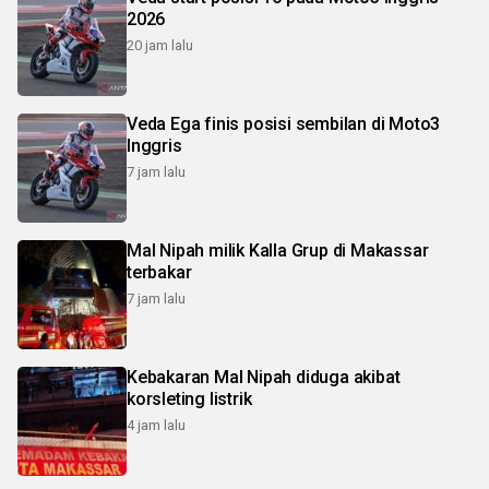
2026
20 jam lalu
Veda Ega finis posisi sembilan di Moto3
Inggris
7 jam lalu
Mal Nipah milik Kalla Grup di Makassar
terbakar
7 jam lalu
Kebakaran Mal Nipah diduga akibat
korsleting listrik
4 jam lalu