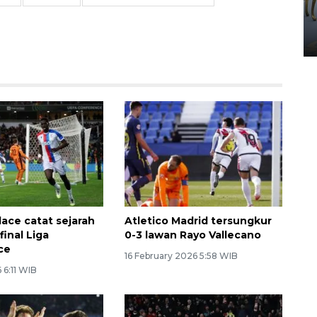
HUT ke-80 Raja Keraton
Yogyakarta
02 April 2026 12:51 WIB
lace catat sejarah
Atletico Madrid tersungkur
final Liga
0-3 lawan Rayo Vallecano
ce
16 February 2026 5:58 WIB
 6:11 WIB