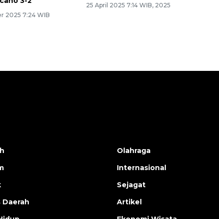
ecano 3-2
25 April 2025 7:14 WIB, 2025
r 2025 7:24 WIB
h
Olahraga
m
Internasional
k
Sejagat
s Daerah
Artikel