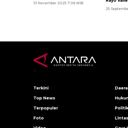
Rayo Vall
10 November 2025 7:06 WIB
25 Septembe
>
Terkini
Daera
Top News
Huku
Terpopuler
Politi
Foto
Linta