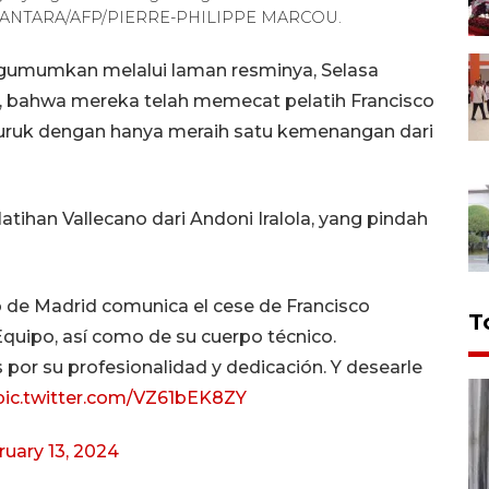
22. ANTARA/AFP/PIERRE-PHILIPPE MARCOU.
gumumkan melalui laman resminya, Selasa
, bahwa mereka telah memecat pelatih Francisco
buruk dengan hanya meraih satu kemenangan dari
tihan Vallecano dari Andoni Iralola, yang pindah
e Madrid comunica el cese de Francisco
T
quipo, así como de su cuerpo técnico.
 por su profesionalidad y dedicación. Y desearle
pic.twitter.com/VZ61bEK8ZY
ruary 13, 2024