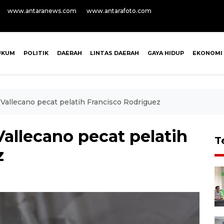
www.antaranews.com
www.antarafoto.com
UKUM
POLITIK
DAERAH
LINTAS DAERAH
GAYA HIDUP
EKONOMI
Vallecano pecat pelatih Francisco Rodriguez
allecano pecat pelatih
T
z