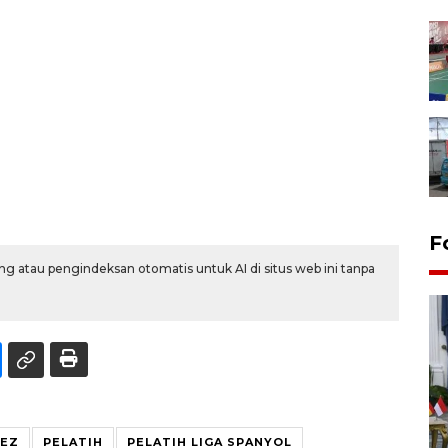
F
g atau pengindeksan otomatis untuk AI di situs web ini tanpa
FOTO - Kirab memperingati
UEZ
PELATIH
PELATIH LIGA SPANYOL