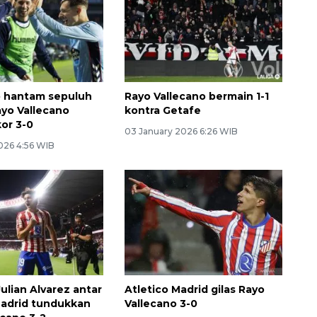
o hantam sepuluh
Rayo Vallecano bermain 1-1
yo Vallecano
kontra Getafe
or 3-0
03 January 2026 6:26 WIB
026 4:56 WIB
Julian Alvarez antar
Atletico Madrid gilas Rayo
Madrid tundukkan
Vallecano 3-0