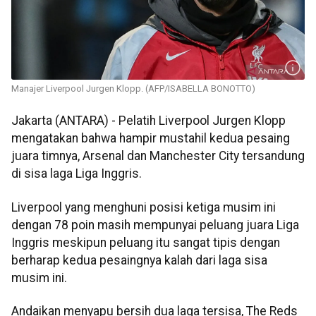
Manajer Liverpool Jurgen Klopp. (AFP/ISABELLA BONOTTO)
Jakarta (ANTARA) - Pelatih Liverpool Jurgen Klopp
mengatakan bahwa hampir mustahil kedua pesaing
juara timnya, Arsenal dan Manchester City tersandung
di sisa laga Liga Inggris.
Liverpool yang menghuni posisi ketiga musim ini
dengan 78 poin masih mempunyai peluang juara Liga
Inggris meskipun peluang itu sangat tipis dengan
berharap kedua pesaingnya kalah dari laga sisa
musim ini.
Andaikan menyapu bersih dua laga tersisa, The Reds