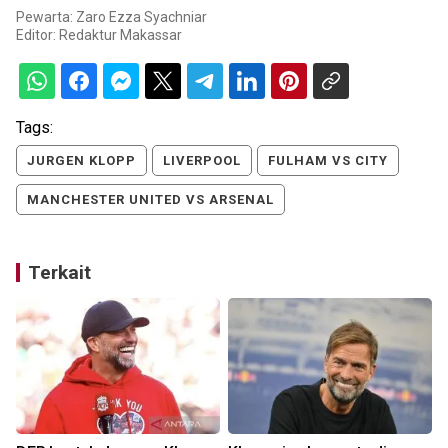
Pewarta: Zaro Ezza Syachniar
Editor:
Redaktur Makassar
Tags:
JURGEN KLOPP
LIVERPOOL
FULHAM VS CITY
MANCHESTER UNITED VS ARSENAL
Terkait