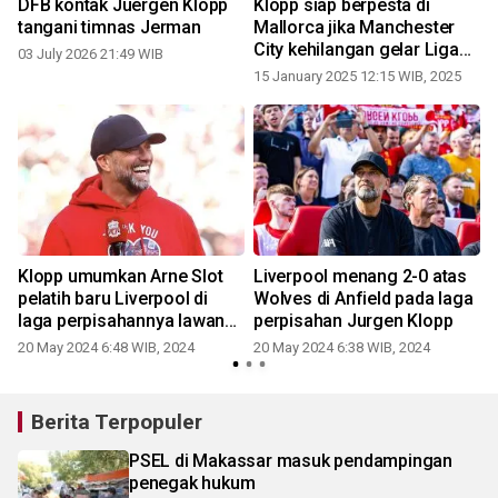
DFB kontak Juergen Klopp
Klopp siap berpesta di
tangani timnas Jerman
Mallorca jika Manchester
City kehilangan gelar Liga
03 July 2026 21:49 WIB
Inggris
15 January 2025 12:15 WIB, 2025
Klopp umumkan Arne Slot
Liverpool menang 2-0 atas
pelatih baru Liverpool di
Wolves di Anfield pada laga
laga perpisahannya lawan
perpisahan Jurgen Klopp
Wloves
20 May 2024 6:48 WIB, 2024
20 May 2024 6:38 WIB, 2024
2
Berita Terpopuler
PSEL di Makassar masuk pendampingan
penegak hukum