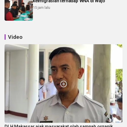
keimigrasian terhadap WNA di Wajo
15 jam lalu
Video
DLH Makassar ajak masyarakat olah sampah organik