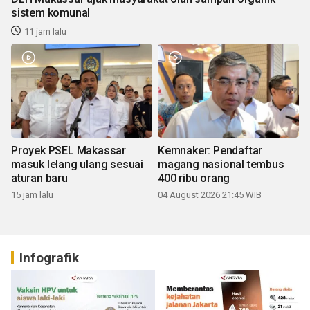
sistem komunal
11 jam lalu
Proyek PSEL Makassar
Kemnaker: Pendaftar
masuk lelang ulang sesuai
magang nasional tembus
aturan baru
400 ribu orang
15 jam lalu
04 August 2026 21:45 WIB
Infografik