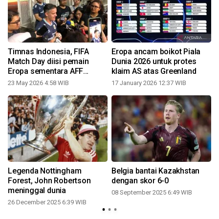
,
Timnas Indonesia, FIFA
Eropa ancam boikot Piala
Match Day diisi pemain
Dunia 2026 untuk protes
Eropa sementara AFF
klaim AS atas Greenland
pemain lokal
23 May 2026 4:58 WIB
17 January 2026 12:37 WIB
Legenda Nottingham
Belgia bantai Kazakhstan
Forest, John Robertson
dengan skor 6-0
meninggal dunia
08 September 2025 6:49 WIB
26 December 2025 6:39 WIB