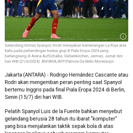
Gelandang timnas Spanyol, Rodri merayakan kemenangan La Roja atas
Italia pada pertandingan kedua grup B Piala Eropa 2024 yang
berlangsung di Arena AufSchalke, Gelsenkirchen, Jerman, Jumat dini
hari WIB (21/6/2024). ANTARA/AFP/Patricia De Melo Moreira/pri.
Jakarta (ANTARA) - Rodrigo Hernández Cascante atau
Rodri akan mengemban peran penting saat Spanyol
bertemu Inggris pada final Piala Eropa 2024 di Berlin,
Senin (15/7) diri hari WIB.
Pelatih Spanyol Luis de la Fuente bahkan menyebut
gelandang berusia 28 tahun itu ibarat "komputer"
yang bisa menjalankan taktik sepak bola di atas