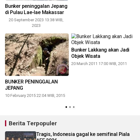
b
Bunker peninggalan Jepang
n
di Pulau Lae-lae Makassar
20 September 2023 13:38 WIB,
2023
Bunker Lakkang akan Jadi
Objek Wisata
20 March 2011 17:00 WIB, 2011
BUNKER PENINGGALAN
JEPANG
10 February 2015 22:04 WIB, 2015
Berita Terpopuler
Tragis, Indonesia gagal ke semifinal Piala