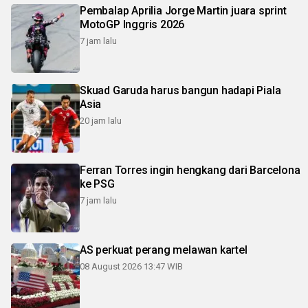
Pembalap Aprilia Jorge Martin juara sprint
MotoGP Inggris 2026
7 jam lalu
Skuad Garuda harus bangun hadapi Piala
Asia
20 jam lalu
Ferran Torres ingin hengkang dari Barcelona
ke PSG
7 jam lalu
AS perkuat perang melawan kartel
08 August 2026 13:47 WIB