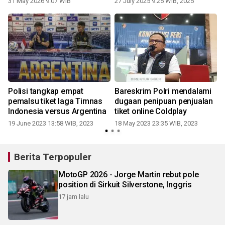
31 May 2026 9:07 WIB
27 July 2025 9:25 WIB, 2025
1
Polisi tangkap empat
Bareskrim Polri mendalami
i
pemalsu tiket laga Timnas
dugaan penipuan penjualan
Indonesia versus Argentina
tiket online Coldplay
19 June 2023 13:58 WIB, 2023
18 May 2023 23:35 WIB, 2023
1
Berita Terpopuler
MotoGP 2026 - Jorge Martin rebut pole
position di Sirkuit Silverstone, Inggris
17 jam lalu