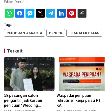
Editor:
Daniel
Tags:
PENIPUAN JAKARTA
PENIPU
TRANSFER PALSU
Terkait
58 pasangan calon
Waspadai penipuan
pengantin jadi korban
rekrutmen kerja palsu PT
penipuan "Wedding
KAI
Organizer"