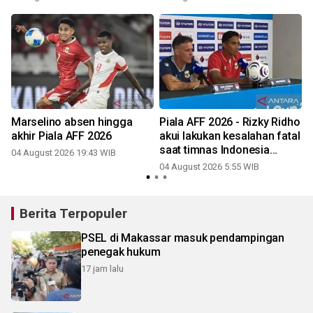
Marselino absen hingga
Piala AFF 2026 - Rizky Ridho
akhir Piala AFF 2026
akui lakukan kesalahan fatal
saat timnas Indonesia
04 August 2026 19:43 WIB
ditaklukkan Vietnam
04 August 2026 5:55 WIB
Berita Terpopuler
PSEL di Makassar masuk pendampingan
penegak hukum
17 jam lalu