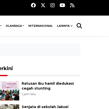
OLAHRAGA
INTERNASIONAL
LAINNYA
erkini
Ratusan ibu hamil diedukasi
cegah stunting
1 jam lalu
Senjata di sekolah Jaksel