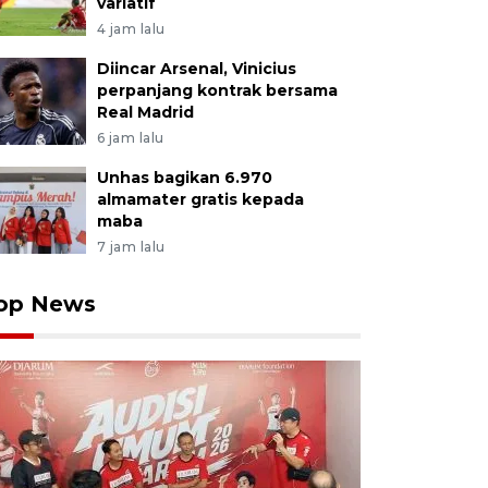
variatif
4 jam lalu
Diincar Arsenal, Vinicius
perpanjang kontrak bersama
Real Madrid
6 jam lalu
Unhas bagikan 6.970
almamater gratis kepada
maba
7 jam lalu
op News