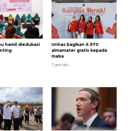
bu hamil diedukasi
Unhas bagikan 6.970
nting
almamater gratis kepada
maba
7 jam lalu