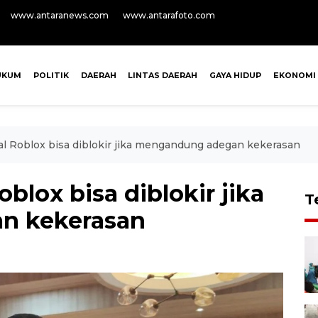
www.antaranews.com
www.antarafoto.com
UKUM
POLITIK
DAERAH
LINTAS DAERAH
GAYA HIDUP
EKONOMI
al Roblox bisa diblokir jika mengandung adegan kekerasan
blox bisa diblokir jika
T
n kekerasan