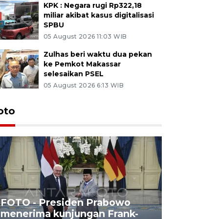
KPK : Negara rugi Rp322,18
miliar akibat kasus digitalisasi
SPBU
05 August 2026 11:03 WIB
Zulhas beri waktu dua pekan
ke Pemkot Makassar
selesaikan PSEL
05 August 2026 6:13 WIB
oto
FOTO - Presiden Prabowo
menerima kunjungan Frank-
FOTO - H