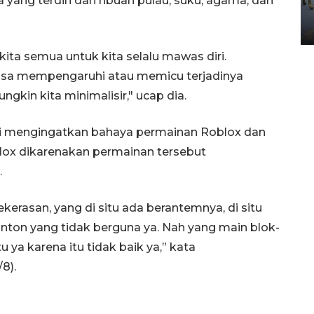
ng terdiri dari ribuan pulau, suku, agama, dan
Yogyakarta
02 April 2026 12:51 WIB
ta semua untuk kita selalu mawas diri.
isa mempengaruhi atau memicu terjadinya
ungkin kita minimalisir," ucap dia.
i mengingatkan bahaya permainan Roblox dan
lox dikarenakan permainan tersebut
.
erasan, yang di situ ada berantemnya, di situ
nonton yang tidak berguna ya. Nah yang main blok-
u ya karena itu tidak baik ya,” kata
8).