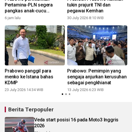
Pertamina-PLN segera
tukin prajurit TNI dan
pangkas anak-cucu
pegawai Kemhan
perusahaan
6 jam lalu
30 July 2026 8:10 WIB
Prabowo panggil para
Prabowo: Pemimpin yang
menko ke Istana bahas
sengaja anjurkan kerusuhan
KDMP
sebagai pengkhianat
23 July 2026 14:34 WIB
13 July 2026 6:23 WIB
Berita Terpopuler
Veda start posisi 16 pada Moto3 Inggris
2026