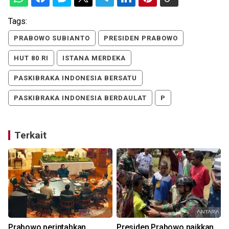
Tags:
PRABOWO SUBIANTO
PRESIDEN PRABOWO
HUT 80 RI
ISTANA MERDEKA
PASKIBRAKA INDONESIA BERSATU
PASKIBRAKA INDONESIA BERDAULAT
P
Terkait
Prabowo perintahkan
Presiden Prabowo naikkan