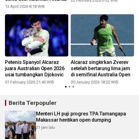
22 February 2026 6:32 WIB
13 April 2026 8:18 WIB
Petenis Spanyol Alcaraz
Alcaraz singkirkan Zverev
g
juara Australian Open 2026
setelah bertarung lima jam
usai tumbangkan Djokovic
di semifinal Australia Open
01 February 2026 21:40 WIB
30 January 2026 18:22 WIB
Berita Terpopuler
Menteri LH puji progres TPA Tamangapa
Makassar hentikan open dumping
21 jam lalu