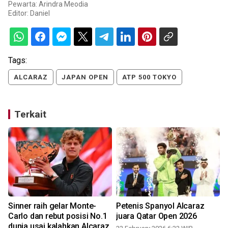
Pewarta: Arindra Meodia
Editor:
Daniel
Tags:
ALCARAZ
JAPAN OPEN
ATP 500 TOKYO
Terkait
Sinner raih gelar Monte-
Petenis Spanyol Alcaraz
Carlo dan rebut posisi No.1
juara Qatar Open 2026
dunia usai kalahkan Alcaraz