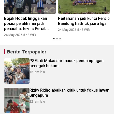
b
Bojak Hodak tinggalkan
Pertahanan jadi kunci Persib
posisi pelatih menjadi
Bandung hattrick juara liga
penasihat teknis Persib
24 May 2026 5:48 WIB
Bandung
26 May 2026 5:42 WIB
Berita Terpopuler
PSEL di Makassar masuk pendampingan
penegak hukum
16 jam lalu
Rizky Ridho abaikan kritik untuk fokus lawan
Singapura
22 jam lalu