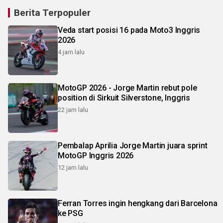
Berita Terpopuler
Veda start posisi 16 pada Moto3 Inggris
2026
4 jam lalu
MotoGP 2026 - Jorge Martin rebut pole
position di Sirkuit Silverstone, Inggris
22 jam lalu
Pembalap Aprilia Jorge Martin juara sprint
MotoGP Inggris 2026
12 jam lalu
Ferran Torres ingin hengkang dari Barcelona
ke PSG