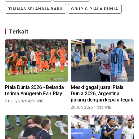
TIMNAS SELANDIA BARU
GRUP G PIALA DUNIA
Terkait
Piala Dunia 2026 - Belanda
Meski gagal juarai Piala
terima Anugerah Fair Play
Dunia 2026, Argentina
pulang dengan kepala tegak
21 July 2026 4:59 WIB
20 July 2026 17:33 WIB
2