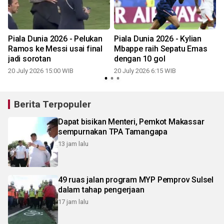
Piala Dunia 2026 - Pelukan
Piala Dunia 2026 - Kylian
Ramos ke Messi usai final
Mbappe raih Sepatu Emas
jadi sorotan
dengan 10 gol
20 July 2026 15:00 WIB
20 July 2026 6:15 WIB
1
Berita Terpopuler
Dapat bisikan Menteri, Pemkot Makassar
sempurnakan TPA Tamangapa
13 jam lalu
49 ruas jalan program MYP Pemprov Sulsel
dalam tahap pengerjaan
17 jam lalu