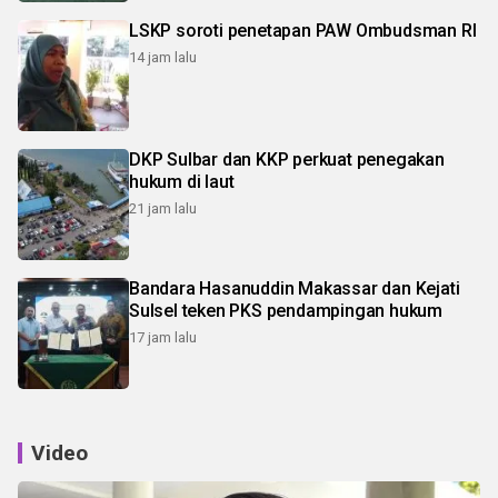
LSKP soroti penetapan PAW Ombudsman RI
14 jam lalu
DKP Sulbar dan KKP perkuat penegakan
hukum di laut
21 jam lalu
Bandara Hasanuddin Makassar dan Kejati
Sulsel teken PKS pendampingan hukum
17 jam lalu
Video