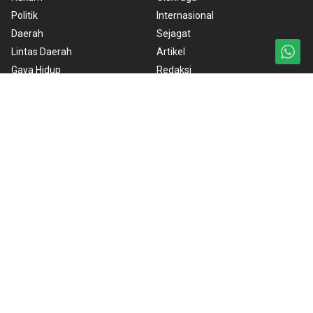
Politik
Internasional
Daerah
Sejagat
Lintas Daerah
Artikel
Gaya Hidup
Redaksi
Ekonomi
ANTARA Foto
Nasional
BrandA
Nusantara
RSS
Foto
Video
Ketentuan Penggunaan
Kebijakan Cookie
Kebijakan Privasi
Pedoman Media Siber
Copyright © 2026 ANTARA