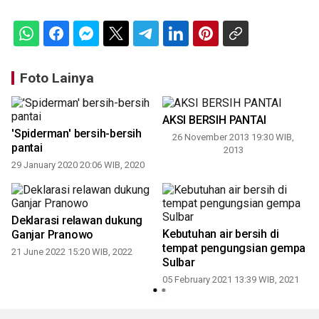
Foto Lainya
AKSI BERSIH PANTAI
'Spiderman' bersih-bersih
26 November 2013 19:30 WIB,
pantai
2013
29 January 2020 20:06 WIB, 2020
2
Deklarasi relawan dukung
Kebutuhan air bersih di
Ganjar Pranowo
tempat pengungsian gempa
21 June 2022 15:20 WIB, 2022
Sulbar
05 February 2021 13:39 WIB, 2021