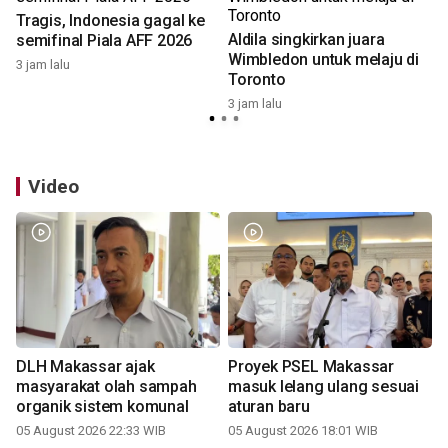
Tragis, Indonesia gagal ke
Aldila singkirkan juara
semifinal Piala AFF 2026
Pr
Wimbledon untuk melaju di
3 jam lalu
Toronto
6
3 jam lalu
Video
DLH Makassar ajak
Proyek PSEL Makassar
masyarakat olah sampah
masuk lelang ulang sesuai
organik sistem komunal
aturan baru
05 August 2026 22:33 WIB
05 August 2026 18:01 WIB