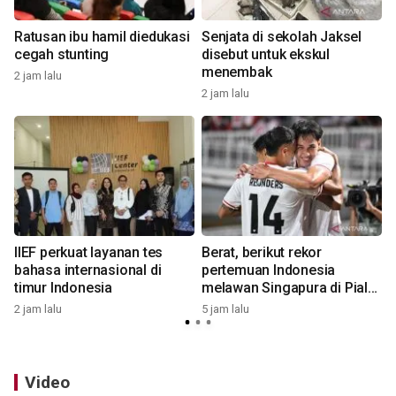
i
Ratusan ibu hamil diedukasi
Senjata di sekolah Jaksel
cegah stunting
disebut untuk ekskul
menembak
2 jam lalu
2 jam lalu
5
IIEF perkuat layanan tes
Berat, berikut rekor
bahasa internasional di
pertemuan Indonesia
timur Indonesia
melawan Singapura di Piala
AFF
2 jam lalu
5 jam lalu
7
Video