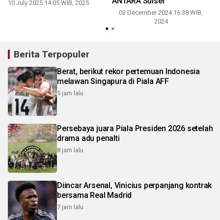
ANTARA Sulsel
10 July 2025 14:05 WIB, 2025
03 December 2024 16:38 WIB,
1
2024
Berita Terpopuler
Berat, berikut rekor pertemuan Indonesia
melawan Singapura di Piala AFF
5 jam lalu
Persebaya juara Piala Presiden 2026 setelah
drama adu penalti
8 jam lalu
Diincar Arsenal, Vinicius perpanjang kontrak
bersama Real Madrid
7 jam lalu