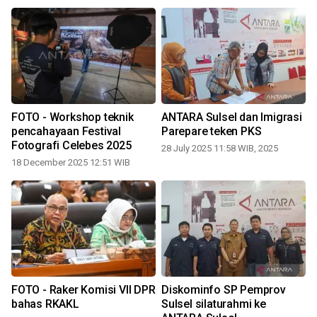
FOTO - Workshop teknik
ANTARA Sulsel dan Imigrasi
pencahayaan Festival
Parepare teken PKS
Fotografi Celebes 2025
28 July 2025 11:58 WIB, 2025
18 December 2025 12:51 WIB
FOTO - Raker Komisi VII DPR
Diskominfo SP Pemprov
R
bahas RKAKL
Sulsel silaturahmi ke