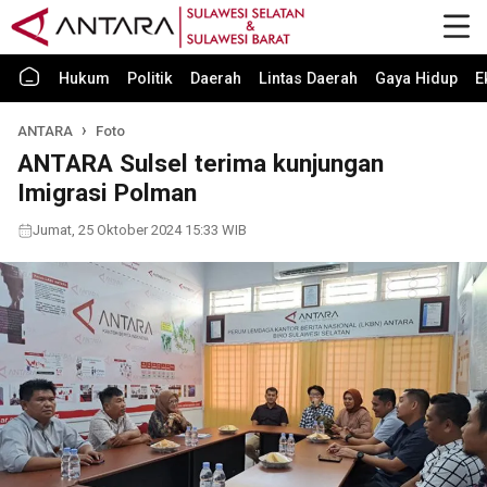
Hukum
Politik
Daerah
Lintas Daerah
Gaya Hidup
E
ANTARA
Foto
ANTARA Sulsel terima kunjungan
Imigrasi Polman
Jumat, 25 Oktober 2024 15:33 WIB