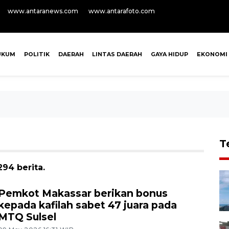
www.antaranews.com
www.antarafoto.com
UKUM
POLITIK
DAERAH
LINTAS DAERAH
GAYA HIDUP
EKONOMI
T
94 berita.
Pemkot Makassar berikan bonus
kepada kafilah sabet 47 juara pada
MTQ Sulsel