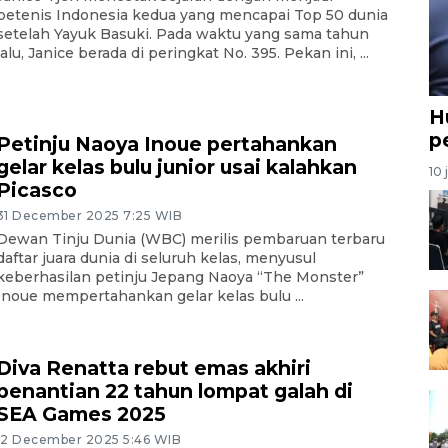
petenis Indonesia kedua yang mencapai Top 50 dunia
setelah Yayuk Basuki. Pada waktu yang sama tahun
lalu, Janice berada di peringkat No. 395. Pekan ini, ...
H
p
Petinju Naoya Inoue pertahankan
gelar kelas bulu junior usai kalahkan
10 
Picasco
31 December 2025 7:25 WIB
Dewan Tinju Dunia (WBC) merilis pembaruan terbaru
daftar juara dunia di seluruh kelas, menyusul
keberhasilan petinju Jepang Naoya “The Monster”
Inoue mempertahankan gelar kelas bulu ...
Diva Renatta rebut emas akhiri
penantian 22 tahun lompat galah di
SEA Games 2025
12 December 2025 5:46 WIB