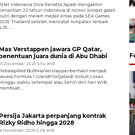
Atlet Indonesia Diva Renatta Jayadi mengakhiri
penantian 22 tahun Indonesia di nomor lompat galah
putri dengan meraih medali emas pada SEA Games
2025 Thailand setelah mencatat lompatan terbaik
4,35 ...
Max Verstappen jawara GP Qatar,
F
penentuan juara dunia di Abu Dhabi
01 December 2025 5:54 WIB
PebalapRed BullMaxVerstappenberhasil menjadi
jawara Formula 1 GrandPrixQatardi Sirkuit Losail,
Minggu waktu setempat atau Senin dini hari WIB,
membuat ...
FOTO - Kirab memperingati
Persija Jakarta perpanjang kontrak
HUT ke-80 Raja Keraton
Rizky Ridho hingga 2028
Yogyakarta
16 November 2025 5:28 WIB
02 April 2026 12:51 WIB