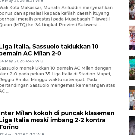
09 May 2026 16:31 WIB
Wali Kota Makassar, Munafri Arifuddin menyerahkan
bonus dan apresiasi kepada kafilah daerah ituyang
berhasil meraih prestasi pada Musabaqah Tilawatil
Quran (MTQ) ke-34 tingkat Provinsi Sulawesi ...
Liga Italia, Sassuolo taklukkan 10
pemain AC Milan 2-0
04 May 2026 4:43 WIB
Sassuolo menaklukkan 10 pemain AC Milan dengan
skor 2-0 pada pekan 35 Liga Italia di Stadion Mapei,
Reggio Emilia, Minggu waktu setempat. Pada
pertandingan Sassuolo mengemas kemenangan atas
AC ...
Inter Milan kokoh di puncak klasemen
Liga Italia meski imbang 2-2 kontra
Torino
27 April 2026 11:30 WIB