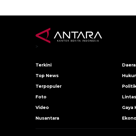
>
Terkini
Daera
Top News
Huku
Terpopuler
Politi
Foto
Linta
Video
Gaya 
Nusantara
Ekon