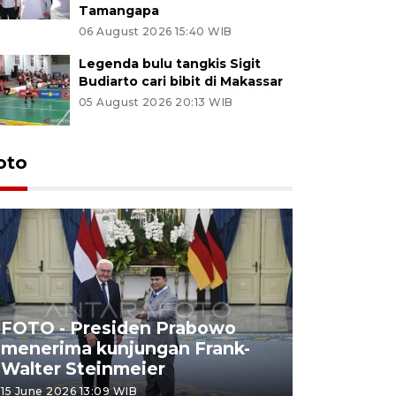
Tamangapa
06 August 2026 15:40 WIB
Legenda bulu tangkis Sigit
Budiarto cari bibit di Makassar
05 August 2026 20:13 WIB
oto
FOTO - Presiden Prabowo
menerima kunjungan Frank-
FOTO - H
Walter Steinmeier
di Sulbar
15 June 2026 13:09 WIB
11 June 2026 1