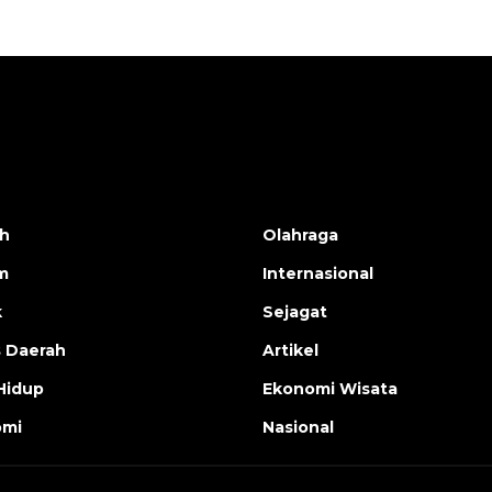
h
Olahraga
m
Internasional
k
Sejagat
s Daerah
Artikel
Hidup
Ekonomi Wisata
omi
Nasional