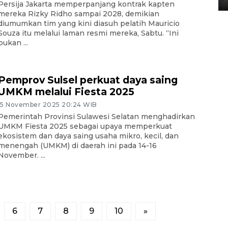
Persija Jakarta memperpanjang kontrak kapten
mereka Rizky Ridho sampai 2028, demikian
diumumkan tim yang kini diasuh pelatih Mauricio
Souza itu melalui laman resmi mereka, Sabtu. “Ini
bukan ...
Pemprov Sulsel perkuat daya saing
UMKM melalui Fiesta 2025
15 November 2025 20:24 WIB
Pemerintah Provinsi Sulawesi Selatan menghadirkan
UMKM Fiesta 2025 sebagai upaya memperkuat
ekosistem dan daya saing usaha mikro, kecil, dan
menengah (UMKM) di daerah ini pada 14-16
November. ...
6
7
8
9
10
»