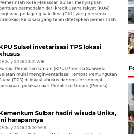
Pemerintah Kota Makassar, Sulsel, menyiapkan
bantuan permodalan dari kredit usaha rakyat (KUR)
bagi para pedagang kaki lima (PKL) yang bersedia
direlokasi ke lokasi yang telah ditetapkan pemerintah.
..
KPU Sulsel invetarisasi TPS lokasi
khusus
09 July 2026 23:01 WIB
F
Komisi Pemilihan Umum (KPU) Provinsi Sulawesi
Selatan mulai menginventarisasi Tempat Pemungutan
Suara (TPS) di lokasi khusus danreguler sebagai
persiapan pelaksanaan Pemilihan Umum (Pemilu) ...
Kemenkum Sulbar hadiri wisuda Unika,
ini harapannya
FOTO - Kirab memperingati
09 July 2026 23:00 WIB
HUT ke-80 Raja Keraton