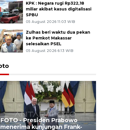
KPK : Negara rugi Rp322,18
miliar akibat kasus digitalisasi
SPBU
05 August 2026 11:03 WIB
Zulhas beri waktu dua pekan
ke Pemkot Makassar
selesaikan PSEL
05 August 2026 6:13 WIB
oto
FOTO - Presiden Prabowo
menerima kunjungan Frank-
FOTO - H