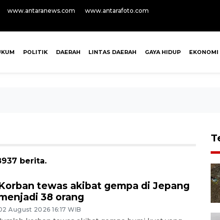
www.antaranews.com
www.antarafoto.com
UKUM
POLITIK
DAERAH
LINTAS DAERAH
GAYA HIDUP
EKONOMI
T
937 berita.
Korban tewas akibat gempa di Jepang
menjadi 38 orang
02 August 2026 16:17 WIB