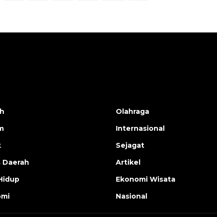
h
Olahraga
m
Internasional
k
Sejagat
s Daerah
Artikel
Hidup
Ekonomi Wisata
omi
Nasional