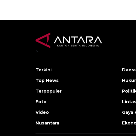
>
Terkini
Daera
Top News
Huku
Terpopuler
Politi
Foto
Linta
Video
Gaya 
Nusantara
Ekon