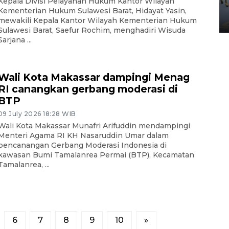
Kepala Divisi Pelayanan Hukum Kantor Wilayah
Yogyakarta
Kementerian Hukum Sulawesi Barat, Hidayat Yasin,
02 April 2026 12:51 WIB
mewakili Kepala Kantor Wilayah Kementerian Hukum
Sulawesi Barat, Saefur Rochim, menghadiri Wisuda
Sarjana ...
Wali Kota Makassar dampingi Menag
RI canangkan gerbang moderasi di
BTP
09 July 2026 18:28 WIB
Wali Kota Makassar Munafri Arifuddin mendampingi
Menteri Agama RI KH Nasaruddin Umar dalam
pencanangan Gerbang Moderasi Indonesia di
kawasan Bumi Tamalanrea Permai (BTP), Kecamatan
Tamalanrea, ...
6
7
8
9
10
»