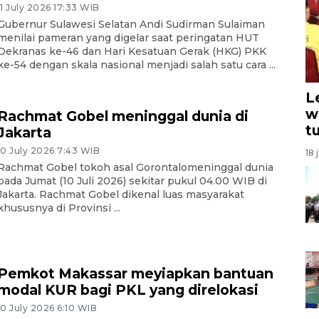
11 July 2026 17:33 WIB
Gubernur Sulawesi Selatan Andi Sudirman Sulaiman
menilai pameran yang digelar saat peringatan HUT
Dekranas ke-46 dan Hari Kesatuan Gerak (HKG) PKK
ke-54 dengan skala nasional menjadi salah satu cara ...
L
w
Rachmat Gobel meninggal dunia di
t
Jakarta
10 July 2026 7:43 WIB
18 
Rachmat Gobel tokoh asal Gorontalomeninggal dunia
pada Jumat (10 Juli 2026) sekitar pukul 04.00 WIB di
Jakarta. Rachmat Gobel dikenal luas masyarakat
khususnya di Provinsi ...
Pemkot Makassar meyiapkan bantuan
modal KUR bagi PKL yang direlokasi
10 July 2026 6:10 WIB