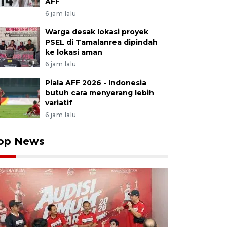
AFF
6 jam lalu
Warga desak lokasi proyek
PSEL di Tamalanrea dipindah
ke lokasi aman
6 jam lalu
Piala AFF 2026 - Indonesia
butuh cara menyerang lebih
variatif
6 jam lalu
op News