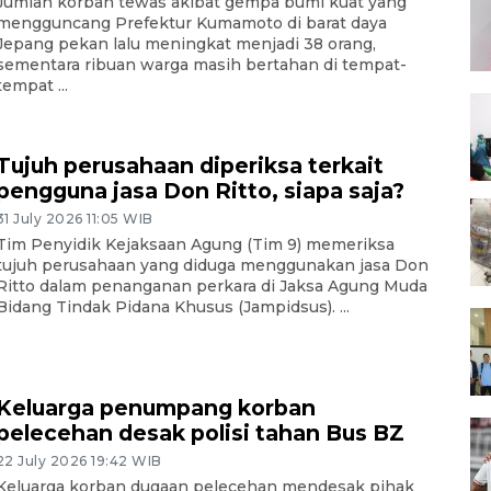
Jumlah korban tewas akibat gempa bumi kuat yang
mengguncang Prefektur Kumamoto di barat daya
Jepang pekan lalu meningkat menjadi 38 orang,
sementara ribuan warga masih bertahan di tempat-
tempat ...
Tujuh perusahaan diperiksa terkait
pengguna jasa Don Ritto, siapa saja?
31 July 2026 11:05 WIB
Tim Penyidik Kejaksaan Agung (Tim 9) memeriksa
tujuh perusahaan yang diduga menggunakan jasa Don
Ritto dalam penanganan perkara di Jaksa Agung Muda
Bidang Tindak Pidana Khusus (Jampidsus). ...
Keluarga penumpang korban
pelecehan desak polisi tahan Bus BZ
22 July 2026 19:42 WIB
Keluarga korban dugaan pelecehan mendesak pihak