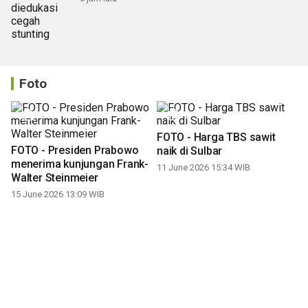
Foto
FOTO - Harga TBS sawit
FOTO - Presiden Prabowo
naik di Sulbar
menerima kunjungan Frank-
11 June 2026 15:34 WIB
Walter Steinmeier
15 June 2026 13:09 WIB
FOTO - Penurunan setoran
FOTO - Pengungkapan
sampah plastik di bank
kasus peredaran obat ilegal
sampah
di Makassar
17 April 2026 13:02 WIB
14 April 2026 10:42 WIB