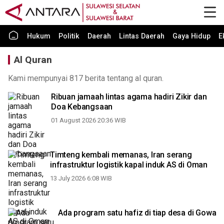
Hukum
Politik
Daerah
Lintas Daerah
Gaya Hidup
E
Al Quran
Kami mempunyai 817 berita tentang al quran.
Ribuan jamaah lintas agama hadiri Zikir dan
Doa Kebangsaan
01 August 2026 20:36 WIB
Timteng kembali memanas, Iran serang
infrastruktur logistik kapal induk AS di Oman
13 July 2026 6:08 WIB
Ada program satu hafiz di tiap desa di Gowa