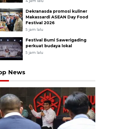
4 jam lalu
Dekranasda promosi kuliner
Makassardi ASEAN Day Food
Festival 2026
5 jam lalu
Festival Bumi Sawerigading
perkuat budaya lokal
5 jam lalu
op News