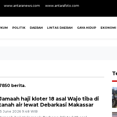
www.antaranews.com
www.antarafoto.com
UKUM
POLITIK
DAERAH
LINTAS DAERAH
GAYA HIDUP
EKONOMI
T
850 berita.
Jamaah haji kloter 18 asal Wajo tiba di
tanah air lewat Debarkasi Makassar
15 June 2026 9:48 WIB