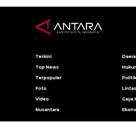
>
Terkini
Daera
Top News
Huku
Terpopuler
Politi
Foto
Linta
Video
Gaya 
Nusantara
Ekon
Copyright © ANTARA