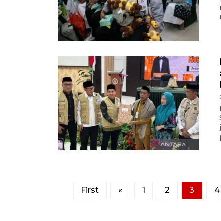
First
«
1
2
3
4