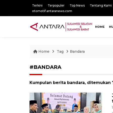
Terkini
Terpopuler
Top News
Tentang Kami
otomotif.antaranews.com
HOME
H
Home
Tag
Bandara
#BANDARA
Kumpulan berita bandara, ditemukan 7