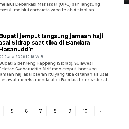
melalui Debarkasi Makassar (UPG) dan langsung
masuk melalui garbarata yang telah disiapkan. ...
Bupati jemput langsung jamaah haji
asal Sidrap saat tiba di Bandara
Hasanuddin
02 June 2026 12:18 WIB
Bupati Sidenreng Rappang (Sidrap), Sulawesi
Selatan,Syaharuddin Alrif menjemput langsung
jamaah haji asal daerah itu yang tiba di tanah air usai
pesawat mereka mendarat di Bandara Internasional ...
5
6
7
8
9
10
»