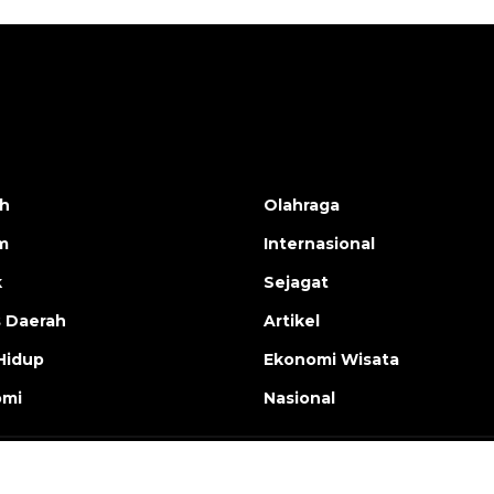
h
Olahraga
m
Internasional
k
Sejagat
s Daerah
Artikel
Hidup
Ekonomi Wisata
omi
Nasional