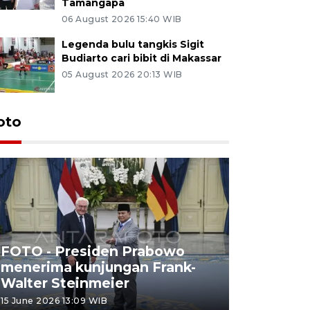
Tamangapa
06 August 2026 15:40 WIB
Legenda bulu tangkis Sigit
Budiarto cari bibit di Makassar
05 August 2026 20:13 WIB
oto
FOTO - Presiden Prabowo
menerima kunjungan Frank-
FOTO - H
Walter Steinmeier
di Sulbar
15 June 2026 13:09 WIB
11 June 2026 1