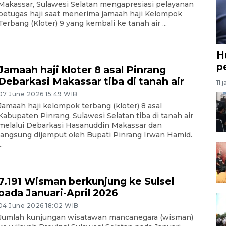
Makassar, Sulawesi Selatan mengapresiasi pelayanan
petugas haji saat menerima jamaah haji Kelompok
Terbang (Kloter) 9 yang kembali ke tanah air ...
H
p
Jamaah haji kloter 8 asal Pinrang
Debarkasi Makassar tiba di tanah air
11 
07 June 2026 15:49 WIB
Jamaah haji kelompok terbang (kloter) 8 asal
Kabupaten Pinrang, Sulawesi Selatan tiba di tanah air
melalui Debarkasi Hasanuddin Makassar dan
langsung dijemput oleh Bupati Pinrang Irwan Hamid.
..
7.191 Wisman berkunjung ke Sulsel
pada Januari-April 2026
04 June 2026 18:02 WIB
Jumlah kunjungan wisatawan mancanegara (wisman)