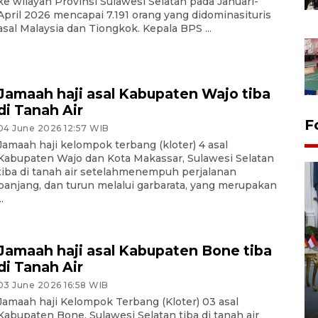
ke wilayah Provinsi Sulawesi Selatan pada Januari-
April 2026 mencapai 7.191 orang yang didominasituris
asal Malaysia dan Tiongkok. Kepala BPS ...
Jamaah haji asal Kabupaten Wajo tiba
di Tanah Air
F
04 June 2026 12:57 WIB
Jamaah haji kelompok terbang (kloter) 4 asal
Kabupaten Wajo dan Kota Makassar, Sulawesi Selatan
tiba di tanah air setelahmenempuh perjalanan
panjang, dan turun melalui garbarata, yang merupakan
..
Jamaah haji asal Kabupaten Bone tiba
FOTO - Kirab memperingati
di Tanah Air
HUT ke-80 Raja Keraton
03 June 2026 16:58 WIB
Yogyakarta
Jamaah haji Kelompok Terbang (Kloter) 03 asal
02 April 2026 12:51 WIB
Kabupaten Bone, Sulawesi Selatan tiba di tanah air