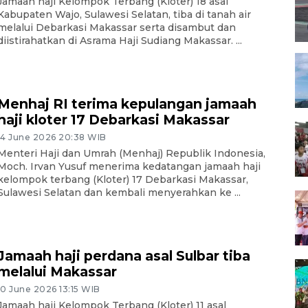
Jamaah haji Kelompok Terbang (Kloter) 18 asal
Kabupaten Wajo, Sulawesi Selatan, tiba di tanah air
melalui Debarkasi Makassar serta disambut dan
diistirahatkan di Asrama Haji Sudiang Makassar. ...
Menhaj RI terima kepulangan jamaah
haji kloter 17 Debarkasi Makassar
14 June 2026 20:38 WIB
Menteri Haji dan Umrah (Menhaj) Republik Indonesia,
Moch. Irvan Yusuf menerima kedatangan jamaah haji
kelompok terbang (Kloter) 17 Debarkasi Makassar,
Sulawesi Selatan dan kembali menyerahkan ke ...
Jamaah haji perdana asal Sulbar tiba
melalui Makassar
10 June 2026 13:15 WIB
Jamaah haji Kelompok Terbang (Kloter) 11 asal