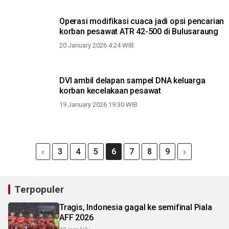
Operasi modifikasi cuaca jadi opsi pencarian
korban pesawat ATR 42-500 di Bulusaraung
20 January 2026 4:24 WIB
DVI ambil delapan sampel DNA keluarga
korban kecelakaan pesawat
19 January 2026 19:30 WIB
3
4
5
6
7
8
9
Terpopuler
Tragis, Indonesia gagal ke semifinal Piala
AFF 2026