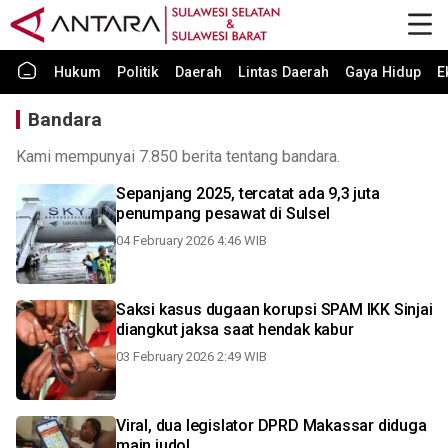
Hukum
Politik
Daerah
Lintas Daerah
Gaya Hidup
E
Bandara
Kami mempunyai 7.850 berita tentang bandara.
Sepanjang 2025, tercatat ada 9,3 juta
penumpang pesawat di Sulsel
04 February 2026 4:46 WIB
Saksi kasus dugaan korupsi SPAM IKK Sinjai
diangkut jaksa saat hendak kabur
03 February 2026 2:49 WIB
Viral, dua legislator DPRD Makassar diduga
main judol