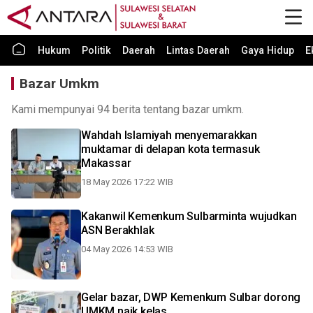
Hukum
Politik
Daerah
Lintas Daerah
Gaya Hidup
E
Bazar Umkm
Kami mempunyai 94 berita tentang bazar umkm.
Wahdah Islamiyah menyemarakkan
muktamar di delapan kota termasuk
Makassar
18 May 2026 17:22 WIB
Kakanwil Kemenkum Sulbarminta wujudkan
ASN Berakhlak
04 May 2026 14:53 WIB
Gelar bazar, DWP Kemenkum Sulbar dorong
UMKM naik kelas