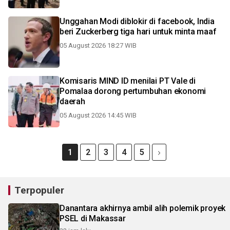
Unggahan Modi diblokir di facebook, India
beri Zuckerberg tiga hari untuk minta maaf
05 August 2026 18:27 WIB
Komisaris MIND ID menilai PT Vale di
Pomalaa dorong pertumbuhan ekonomi
daerah
05 August 2026 14:45 WIB
1
2
3
4
5
Terpopuler
Danantara akhirnya ambil alih polemik proyek
PSEL di Makassar