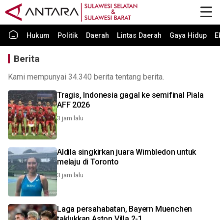
Hukum
Politik
Daerah
Lintas Daerah
Gaya Hidup
E
Berita
Kami mempunyai 34.340 berita tentang berita.
Tragis, Indonesia gagal ke semifinal Piala
AFF 2026
3 jam lalu
Aldila singkirkan juara Wimbledon untuk
melaju di Toronto
3 jam lalu
Laga persahabatan, Bayern Muenchen
taklukkan Aston Villa 2-1