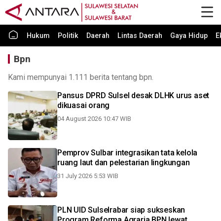
Hukum
Politik
Daerah
Lintas Daerah
Gaya Hidup
E
Bpn
Kami mempunyai 1.111 berita tentang bpn.
Pansus DPRD Sulsel desak DLHK urus aset
dikuasai orang
04 August 2026 10:47 WIB
Pemprov Sulbar integrasikan tata kelola
ruang laut dan pelestarian lingkungan
31 July 2026 5:53 WIB
PLN UID Sulselrabar siap sukseskan
Program Reforma Agraria BPN lewat