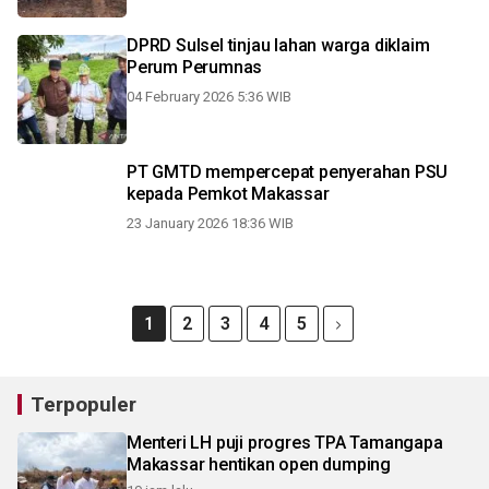
DPRD Sulsel tinjau lahan warga diklaim
Perum Perumnas
04 February 2026 5:36 WIB
PT GMTD mempercepat penyerahan PSU
kepada Pemkot Makassar
23 January 2026 18:36 WIB
1
2
3
4
5
Terpopuler
Menteri LH puji progres TPA Tamangapa
Makassar hentikan open dumping