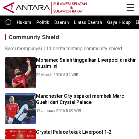
Hukum
Politik
Daerah
Lintas Daerah
Gaya Hidup
E
Community Shield
Kami mempunyai 111 berita tentang community shield.
Mohamed Salah tinggalkan Liverpool di akhir
musim ini
25 March 2026 5:34 WIB
Manchester City sepakat membeli Marc
Guehi dari Crystal Palace
17 January 2026 5:09 WIB
Crystal Palace tekuk Liverpool 1-2