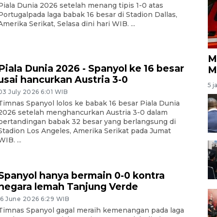
Piala Dunia 2026 setelah menang tipis 1-0 atas
Portugalpada laga babak 16 besar di Stadion Dallas,
Amerika Serikat, Selasa dini hari WIB. ...
M
Piala Dunia 2026 - Spanyol ke 16 besar
M
usai hancurkan Austria 3-0
5 j
03 July 2026 6:01 WIB
Timnas Spanyol lolos ke babak 16 besar Piala Dunia
2026 setelah menghancurkan Austria 3-0 dalam
pertandingan babak 32 besar yang berlangsung di
Stadion Los Angeles, Amerika Serikat pada Jumat
WIB. ...
Spanyol hanya bermain 0-0 kontra
negara lemah Tanjung Verde
16 June 2026 6:29 WIB
Timnas Spanyol gagal meraih kemenangan pada laga