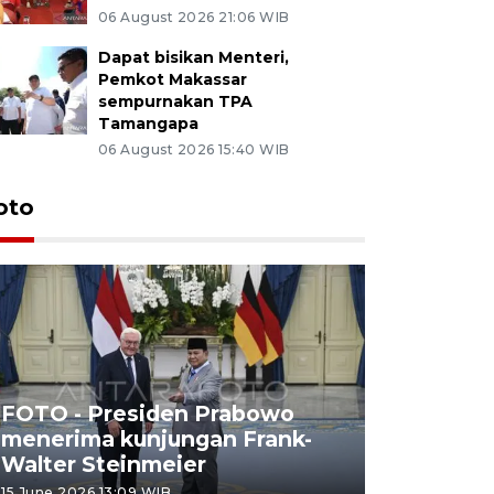
06 August 2026 21:06 WIB
Dapat bisikan Menteri,
Pemkot Makassar
sempurnakan TPA
Tamangapa
06 August 2026 15:40 WIB
oto
FOTO - Presiden Prabowo
menerima kunjungan Frank-
FOTO - H
Walter Steinmeier
di Sulbar
15 June 2026 13:09 WIB
11 June 2026 1