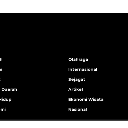
h
Olahraga
m
Internasional
k
Sejagat
s Daerah
Artikel
Hidup
Ekonomi Wisata
omi
Nasional