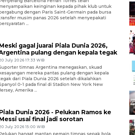
Penyerang Barcelona Ferran Torres telah
menyampaikan keinginan kepada pihak klub untuk
bergabung dengan Paris Saint-Germain pada bursa
transfer musim panas 2026 setelah menyepakati
persyaratan ...
Meski gagal juarai Piala Dunia 2026,
Argentina pulang dengan kepala tegak
20 July 2026 17:33 WIB
Suporter timnas Argentina menegaskan, skuad
kesayangan mereka pantas pulang dengan kepala
tegak dari Piala Dunia 2026 setelah dikalahkan
Spanyol 0-1 pada final di Stadion New York New
Jersey, Amerika ...
Piala Dunia 2026 - Pelukan Ramos ke
Messi usai final jadi sorotan
20 July 2026 15:00 WIB
Pelukan hangat mantan pemain timnas sepak bola