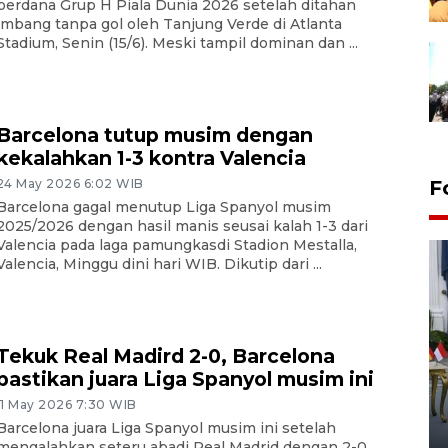
perdana Grup H Piala Dunia 2026 setelah ditahan
imbang tanpa gol oleh Tanjung Verde di Atlanta
Stadium, Senin (15/6). Meski tampil dominan dan ...
Barcelona tutup musim dengan
kekalahkan 1-3 kontra Valencia
24 May 2026 6:02 WIB
F
Barcelona gagal menutup Liga Spanyol musim
2025/2026 dengan hasil manis seusai kalah 1-3 dari
Valencia pada laga pamungkasdi Stadion Mestalla,
Valencia, Minggu dini hari WIB. Dikutip dari ...
Tekuk Real Madird 2-0, Barcelona
FOTO - Kirab memperingati
pastikan juara Liga Spanyol musim ini
HUT ke-80 Raja Keraton
11 May 2026 7:30 WIB
Yogyakarta
Barcelona juara Liga Spanyol musim ini setelah
mengalahkan seteru abadi Real Madrid dengan 2-0
02 April 2026 12:51 WIB