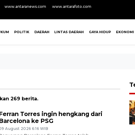
www.antaranews.com
www.antarafoto.com
UKUM
POLITIK
DAERAH
LINTAS DAERAH
GAYA HIDUP
EKONOMI
T
kan 269 berita.
Ferran Torres ingin hengkang dari
Barcelona ke PSG
09 August 2026 6:16 WIB