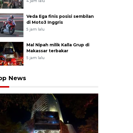
4 jam lalu
Veda Ega finis posisi sembilan
di Moto3 Inggris
5 jam lalu
Mal Nipah milik Kalla Grup di
Makassar terbakar
5 jam lalu
op News