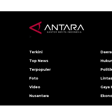
>
Terkini
Daera
Top News
Huku
Terpopuler
Politi
Foto
Linta
Video
Gaya 
Nusantara
Ekon