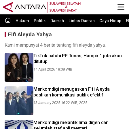
Hukum
Politik
Daerah
Lintas Daerah
Gaya Hidup
E
Fifi Aleyda Yahya
Kami mempunyai 4 berita tentang fifi aleyda yahya.
TikTok patuhi PP Tunas, Hampir 1 juta akun
ditutup
14 April 2026 18:08 WIB
Menkomdigi menugaskan Fifi Aleyda
pastikan komunikasi publik efektif
13 January 2025 16:22 WIB, 2025
Menkomdigi melantik lima dirjen dan
sejumlah staf ahli menteri