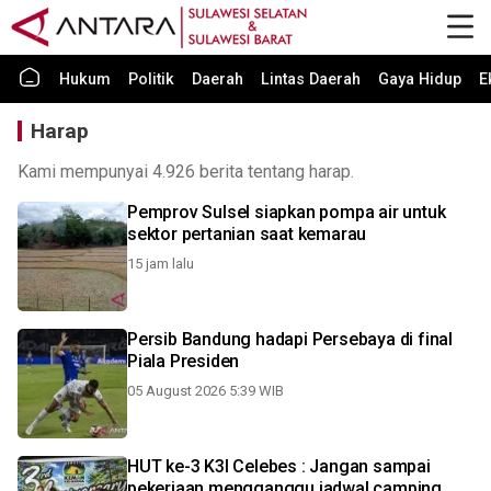
Hukum
Politik
Daerah
Lintas Daerah
Gaya Hidup
E
Harap
Kami mempunyai 4.926 berita tentang harap.
Pemprov Sulsel siapkan pompa air untuk
sektor pertanian saat kemarau
15 jam lalu
Persib Bandung hadapi Persebaya di final
Piala Presiden
05 August 2026 5:39 WIB
HUT ke-3 K3I Celebes : Jangan sampai
pekerjaan mengganggu jadwal camping