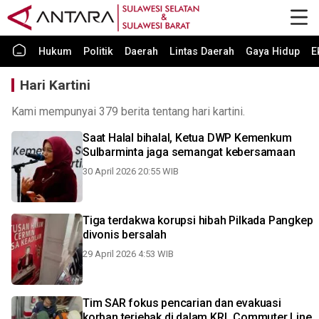
Hukum
Politik
Daerah
Lintas Daerah
Gaya Hidup
E
Hari Kartini
Kami mempunyai 379 berita tentang hari kartini.
Saat Halal bihalal, Ketua DWP Kemenkum
Sulbarminta jaga semangat kebersamaan
30 April 2026 20:55 WIB
Tiga terdakwa korupsi hibah Pilkada Pangkep
divonis bersalah
29 April 2026 4:53 WIB
Tim SAR fokus pencarian dan evakuasi
korban terjebak di dalam KRL Commuter Line