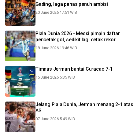
Gading, laga panas penuh ambisi
20 June 2026 17:51 WIB
Piala Dunia 2026 - Messi pimpin daftar
pencetak gol, sedikit lagi cetak rekor
18 June 2026 19:46 WIB
Timnas Jerman bantai Curacao 7-1
15 June 2026 5:35 WIB
Jelang Piala Dunia, Jerman menang 2-1 atas
AS
07 June 2026 5:49 WIB