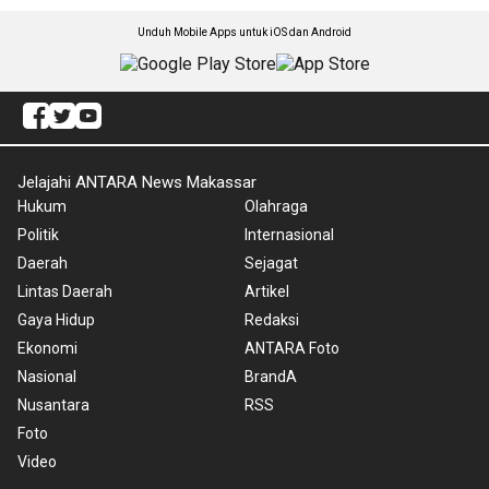
Unduh Mobile Apps untuk iOS dan Android
Jelajahi ANTARA News Makassar
Hukum
Olahraga
Politik
Internasional
Daerah
Sejagat
Lintas Daerah
Artikel
Gaya Hidup
Redaksi
Ekonomi
ANTARA Foto
Nasional
BrandA
Nusantara
RSS
Foto
Video