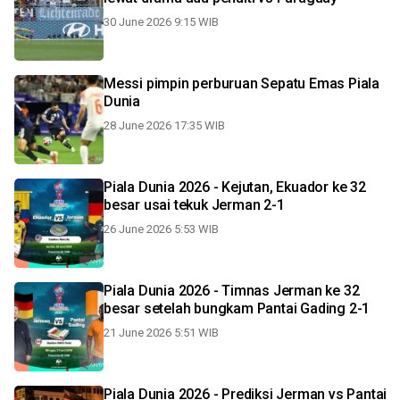
30 June 2026 9:15 WIB
Messi pimpin perburuan Sepatu Emas Piala
Dunia
28 June 2026 17:35 WIB
Piala Dunia 2026 - Kejutan, Ekuador ke 32
besar usai tekuk Jerman 2-1
26 June 2026 5:53 WIB
Piala Dunia 2026 - Timnas Jerman ke 32
besar setelah bungkam Pantai Gading 2-1
21 June 2026 5:51 WIB
Piala Dunia 2026 - Prediksi Jerman vs Pantai