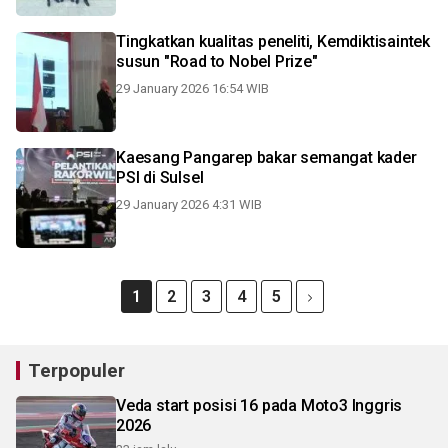
Tingkatkan kualitas peneliti, Kemdiktisaintek
susun "Road to Nobel Prize"
29 January 2026 16:54 WIB
Kaesang Pangarep bakar semangat kader
PSI di Sulsel
29 January 2026 4:31 WIB
1
2
3
4
5
Terpopuler
Veda start posisi 16 pada Moto3 Inggris
2026