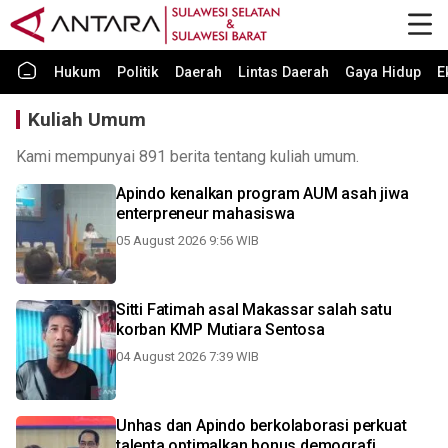
Hukum
Politik
Daerah
Lintas Daerah
Gaya Hidup
E
Kuliah Umum
Kami mempunyai 891 berita tentang kuliah umum.
Apindo kenalkan program AUM asah jiwa
enterpreneur mahasiswa
05 August 2026 9:56 WIB
Sitti Fatimah asal Makassar salah satu
korban KMP Mutiara Sentosa
04 August 2026 7:39 WIB
Unhas dan Apindo berkolaborasi perkuat
talenta optimalkan bonus demografi