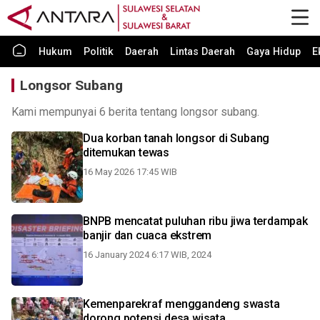
Hukum
Politik
Daerah
Lintas Daerah
Gaya Hidup
E
Longsor Subang
Kami mempunyai 6 berita tentang longsor subang.
Dua korban tanah longsor di Subang
ditemukan tewas
16 May 2026 17:45 WIB
BNPB mencatat puluhan ribu jiwa terdampak
banjir dan cuaca ekstrem
16 January 2024 6:17 WIB, 2024
Kemenparekraf menggandeng swasta
dorong potensi desa wisata