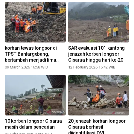
korban tewas longsor di
SAR evakuasi 101 kantong
2
TPST Bantargebang,
jenazah korban longsor
bertambah menjadi lima
Cisarua hingga hari ke-20
orang
09 March 2026 16:58 WIB
12 February 2026 15:42 WIB
n
10 korban longsor Cisarua
20 jenazah korban longsor
masih dalam pencarian
Cisarua berhasil
8
diidentifikasi DVI