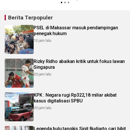
Berita Terpopuler
PSEL di Makassar masuk pendampingan
penegak hukum
13 jam lalu
Rizky Ridho abaikan kritik untuk fokus lawan
Singapura
20 jam lalu
KPK : Negara rugi Rp322,18 miliar akibat
kasus digitalisasi SPBU
20 jam lalu
Legenda bulu tangkis Sigit Budiarto cari bibit