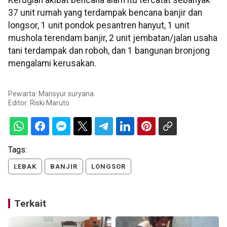
Kerugian akibat bencana alam itu tercatat sebanyak
37 unit rumah yang terdampak bencana banjir dan
longsor, 1 unit pondok pesantren hanyut, 1 unit
mushola terendam banjir, 2 unit jembatan/jalan usaha
tani terdampak dan roboh, dan 1 bangunan bronjong
mengalami kerusakan.
Pewarta: Mansyur suryana
Editor:
Riski Maruto
Tags:
LEBAK
BANJIR
LONGSOR
Terkait