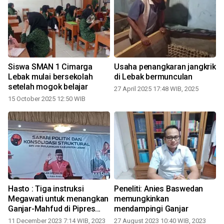
Siswa SMAN 1 Cimarga
Usaha penangkaran jangkrik
Lebak mulai bersekolah
di Lebak bermunculan
setelah mogok belajar
27 April 2025 17:48 WIB, 2025
15 October 2025 12:50 WIB
Hasto : Tiga instruksi
Peneliti: Anies Baswedan
Megawati untuk menangkan
memungkinkan
Ganjar-Mahfud di Pipres
mendampingi Ganjar
2024
11 December 2023 7:14 WIB, 2023
27 August 2023 10:40 WIB, 2023