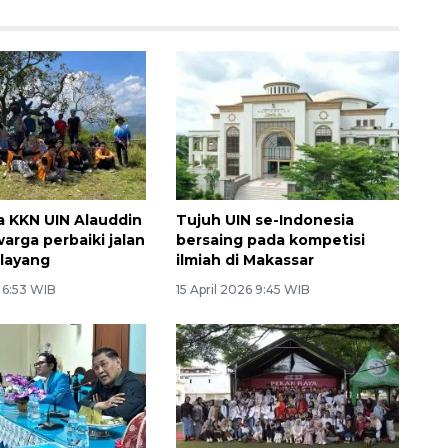
 KKN UIN Alauddin
Tujuh UIN se-Indonesia
arga perbaiki jalan
bersaing pada kompetisi
alayang
ilmiah di Makassar
6 6:53 WIB
15 April 2026 9:45 WIB