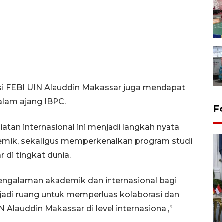
nsi FEBI UIN Alauddin Makassar juga mendapat
dalam ajang IBPC.
F
tan internasional ini menjadi langkah nyata
emik, sekaligus memperkenalkan program studi
 di tingkat dunia.
engalaman akademik dan internasional bagi
jadi ruang untuk memperluas kolaborasi dan
FOTO - Kirab memperingati
 Alauddin Makassar di level internasional,”
HUT ke-80 Raja Keraton