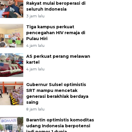
Rakyat mulai beroperasi di
seluruh Indonesia
3 jam lalu
Tiga kampus perkuat
pencegahan HIV remaja di
Pulau Hiri
4 jam lalu
AS perkuat perang melawan
kartel
4 jam lalu
Gubernur Sulsel optimistis
SRT mampu mencetak
generasi berakhlak berdaya
saing
8 jam lalu
Barantin optimistis komoditas
udang Indonesia berpotensi
jadi nomor 1 dunia