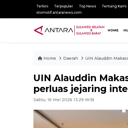
Terkini
Terpopuler
Top News
Tentang Kami
otomotif.antaranews.com
HOME
H
Home
Daerah
UIN Alauddin Makass
UIN Alauddin Maka
perluas jejaring int
Sabtu, 16 Mei 2026 13:29 WIB