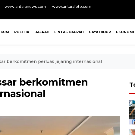
www.antaranews.com
www.antarafoto.com
UKUM
POLITIK
DAERAH
LINTAS DAERAH
GAYA HIDUP
EKONOMI
ar berkomitmen perluas jejaring internasional
ssar berkomitmen
T
ernasional