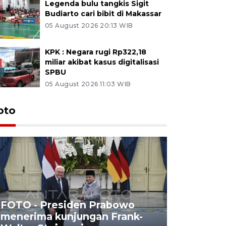
Legenda bulu tangkis Sigit
Budiarto cari bibit di Makassar
05 August 2026 20:13 WIB
KPK : Negara rugi Rp322,18
miliar akibat kasus digitalisasi
SPBU
05 August 2026 11:03 WIB
oto
FOTO - Presiden Prabowo
menerima kunjungan Frank-
FOTO - H