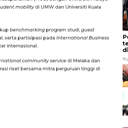
tudent mobility
di UMW dan Universiti Kuala
akup
benchmarking
program studi,
guest
P
, serta partisipasi pada
International Business
t
r internasional.
d
19 
rnational community service
di Melaka dan
si riset bersama mitra perguruan tinggi di