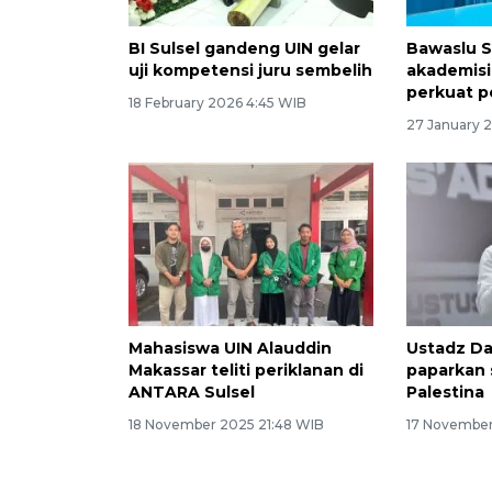
BI Sulsel gandeng UIN gelar
Bawaslu S
uji kompetensi juru sembelih
akademisi
perkuat 
18 February 2026 4:45 WIB
27 January 
Mahasiswa UIN Alauddin
Ustadz Da
Makassar teliti periklanan di
paparkan 
ANTARA Sulsel
Palestina
18 November 2025 21:48 WIB
17 November