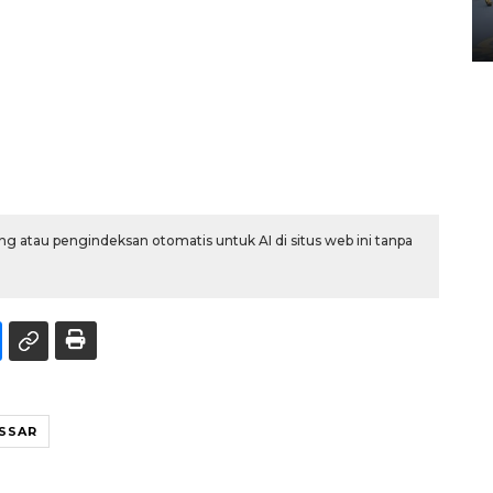
Yogyakarta
02 April 2026 12:51 WIB
g atau pengindeksan otomatis untuk AI di situs web ini tanpa
SSAR