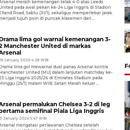
Arsenal meraih kemenangan telak 4-0 atas Leeds
United pada awal pekan ke-24 Liga Inggris di Stadion
Elland Road, Sabtu (31/1), sekaligus memperlebar jarak
menjadi tujuh poin di puncak klasemen dari ...
Drama lima gol warnai kemenangan 3-
2 Manchester United di markas
Arsenal
26 January 2026 4:28 WIB
F
Drama lima gol mewarnai duel panas Arsenal kontra
Manchester United (MU) dalam lanjutan matchday ke-
23 Liga Inggris 2025/26 di Emirates Stadium pada
Minggu (25/1) malam WIB. Setan Merah keluar ...
Arsenal permalukan Chelsea 3-2 di leg
pertama semifinal Piala Liga Inggris
15 January 2026 5:47 WIB
FOTO - Kirab memperingati
Arsenal mengatasi perlawanan Chelsea setelah
HUT ke-80 Raja Keraton