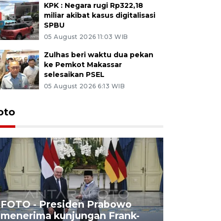
KPK : Negara rugi Rp322,18
miliar akibat kasus digitalisasi
SPBU
05 August 2026 11:03 WIB
Zulhas beri waktu dua pekan
ke Pemkot Makassar
selesaikan PSEL
05 August 2026 6:13 WIB
oto
FOTO - Presiden Prabowo
menerima kunjungan Frank-
FOTO - H