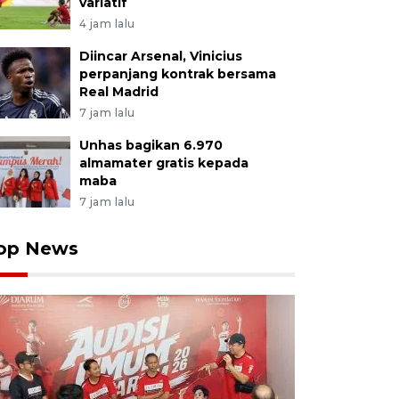
variatif
4 jam lalu
Diincar Arsenal, Vinicius
perpanjang kontrak bersama
Real Madrid
7 jam lalu
Unhas bagikan 6.970
almamater gratis kepada
maba
7 jam lalu
op News