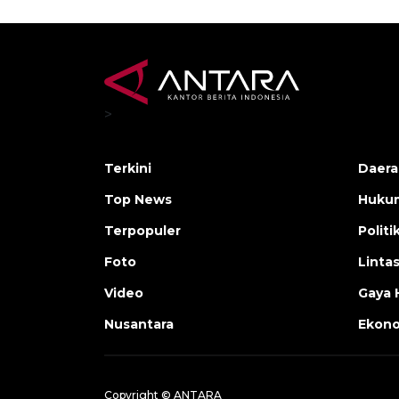
>
Terkini
Daera
Top News
Huku
Terpopuler
Politi
Foto
Linta
Video
Gaya 
Nusantara
Ekon
Copyright © ANTARA