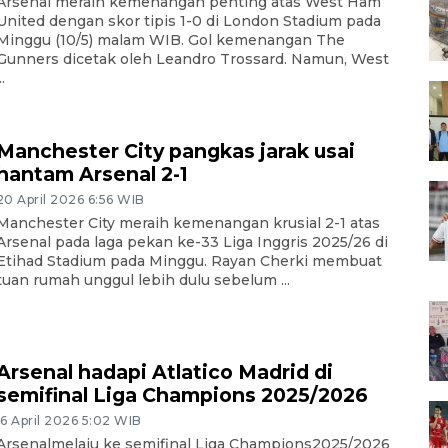
Arsenal meraih kemenangan penting atas West Ham
United dengan skor tipis 1-0 di London Stadium pada
Minggu (10/5) malam WIB. Gol kemenangan The
Gunners dicetak oleh Leandro Trossard. Namun, West
..
Manchester City pangkas jarak usai
hantam Arsenal 2-1
20 April 2026 6:56 WIB
Manchester City meraih kemenangan krusial 2-1 atas
Arsenal pada laga pekan ke-33 Liga Inggris 2025/26 di
Etihad Stadium pada Minggu. Rayan Cherki membuat
tuan rumah unggul lebih dulu sebelum ...
Arsenal hadapi Atlatico Madrid di
semifinal Liga Champions 2025/2026
16 April 2026 5:02 WIB
Arsenalmelaju ke semifinal Liga Champions2025/2026