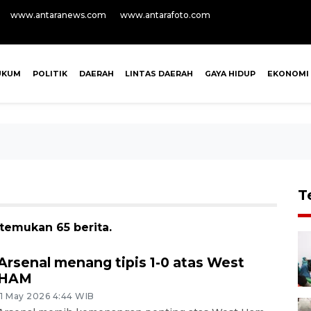
www.antaranews.com
www.antarafoto.com
UKUM
POLITIK
DAERAH
LINTAS DAERAH
GAYA HIDUP
EKONOMI
T
temukan 65 berita.
Arsenal menang tipis 1-0 atas West
HAM
11 May 2026 4:44 WIB