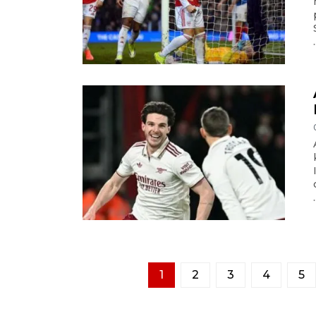
.
.
1
2
3
4
5