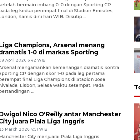
setelah bermain imbang 0-0 dengan Sporting CP
pada leg kedua perempat final di Stadion Emirates,
London, Kamis dini hari WIB. Dikutip ...
Liga Champions, Arsenal menang
dramatis 1-0 di markas Sporting
08 April 2026 6:42 WIB
Arsenal mengamankan kemenangan dramatis kontra
Sporting CP dengan skor 1-0 pada leg pertama
perempat final Liga Champions di Stadion Jose
Alvalade, Lisbon, Selasa waktu setempat. Pada
T
pertandingan ...
Dwigol Nico O'Reilly antar Manchester
City juara Piala Liga Inggris
23 March 2026 4:51 WIB
Manchester City menjuarai Piala Liga Inggris