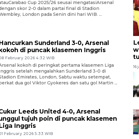
atauCarabao Cup 2025/26 seusai mengatasiArsenal
dengan skor 2-0 dalam partai final di Stadion
Wembley, London pada Senin dini hari WIB. ...
L
Hancurkan Sunderland 3-0, Arsenal
w
kokoh di puncak klasemen Inggris
t
08 February 2026 4:32 WIB
Arsenal kokoh di peringkat pertama klasemen Liga
16 
Inggris setelah mengalahkan Sunderland 3-0 di
Stadion Emirates, London, Sabtu waktu setempat,
berkat dua gol Viktor Gyokeres dan satu gol Martin ...
Cukur Leeds United 4-0, Arsenal
unggul tujuh poin di puncak klasemen
Liga Inggris
01 February 2026 5:33 WIB