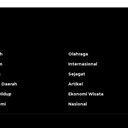
h
Olahraga
m
Internasional
k
Sejagat
s Daerah
Artikel
Hidup
Ekonomi Wisata
omi
Nasional