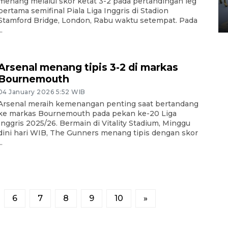
menang melalui skor ketat 3-2 pada pertandingan leg
Yogyakarta
pertama semifinal Piala Liga Inggris di Stadion
02 April 2026 12:51 WIB
Stamford Bridge, London, Rabu waktu setempat. Pada
..
Arsenal menang tipis 3-2 di markas
Bournemouth
04 January 2026 5:52 WIB
Arsenal meraih kemenangan penting saat bertandang
ke markas Bournemouth pada pekan ke-20 Liga
Inggris 2025/26. Bermain di Vitality Stadium, Minggu
dini hari WIB, The Gunners menang tipis dengan skor
..
6
7
8
9
10
»