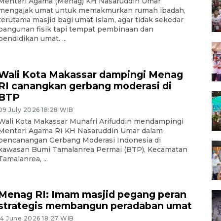
Menteri Agama (Menag) KH Nasaruddin Umar
mengajak umat untuk memakmurkan rumah ibadah,
terutama masjid bagi umat Islam, agar tidak sekedar
bangunan fisik tapi tempat pembinaan dan
pendidikan umat. ...
Wali Kota Makassar dampingi Menag
RI canangkan gerbang moderasi di
BTP
09 July 2026 18:28 WIB
Wali Kota Makassar Munafri Arifuddin mendampingi
Menteri Agama RI KH Nasaruddin Umar dalam
pencanangan Gerbang Moderasi Indonesia di
kawasan Bumi Tamalanrea Permai (BTP), Kecamatan
Tamalanrea, ...
Menag RI: Imam masjid pegang peran
strategis membangun peradaban umat
14 June 2026 18:27 WIB