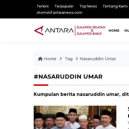
Terkini
Terpopuler
Top News
Tentang Kami
otomotif.antaranews.com
HOME
H
Home
Tag
Nasaruddin Umar
#NASARUDDIN UMAR
Kumpulan berita nasaruddin umar, dit