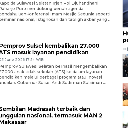
Kapolda Sulawesi Selatan Irjen Pol Djuhandhani
Raharjo Puro mendukung penuh agenda
pendahuluanKonferensi Imam Masjid Sedunia seperti
seminar nasional, Istighosah dan tabligh akbar yang ...
H
p
Pemprov Sulsel kembalikan 27.000
10 
ATS masuk layanan pendidikan
03 June 2026 17:54 WIB
Pemprov Sulawesi Selatan berhasil mengembalikan
27.000 anak tidak sekolah (ATS) ke dalam layanan
pendidikan melalui berbagai program atau inovasi
andalan. Gubernur Sulsel Andi Sudirman Sulaiman ...
Sembilan Madrasah terbaik dan
unggulan nasional, termasuk MAN 2
Makassar