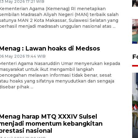
23 May 2026 17:21 WIB
Kementerian Agama (Kemenag) RI menetapkan
sembilan Madrasah Aliyah Negeri (MAN) terbaik salah
satunya MAN 2 Kota Makassar, Sulawesi Selatan yang
berhasil menjadi madrasah unggulan nasional atas ...
Menag : Lawan hoaks di Medsos
F
06 May 2026 19:44 WIB
Menteri Agama Nasaruddin Umar menyerukan kepada
masyarakat untuk ikut mengambil langkah
pencegahan melawan informasi tidak benar, sesat
atau hoaks yang sifatnya menyudutkan dan sengaja
disebar pihak ...
FOTO - Kirab memperingati
Menag harap MTQ XXXIV Sulsel
HUT ke-80 Raja Keraton
menjadi momentum kebangkitan
Yogyakarta
prestasi nasional
02 April 2026 12:51 WIB