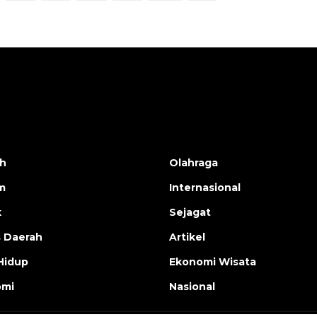
h
Olahraga
m
Internasional
k
Sejagat
s Daerah
Artikel
Hidup
Ekonomi Wisata
omi
Nasional