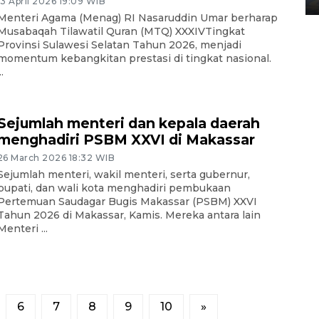
13 April 2026 19:09 WIB
Menteri Agama (Menag) RI Nasaruddin Umar berharap
Musabaqah Tilawatil Quran (MTQ) XXXIVTingkat
Provinsi Sulawesi Selatan Tahun 2026, menjadi
momentum kebangkitan prestasi di tingkat nasional.
..
Sejumlah menteri dan kepala daerah
menghadiri PSBM XXVI di Makassar
26 March 2026 18:32 WIB
Sejumlah menteri, wakil menteri, serta gubernur,
bupati, dan wali kota menghadiri pembukaan
Pertemuan Saudagar Bugis Makassar (PSBM) XXVI
Tahun 2026 di Makassar, Kamis. Mereka antara lain
Menteri ...
6
7
8
9
10
»