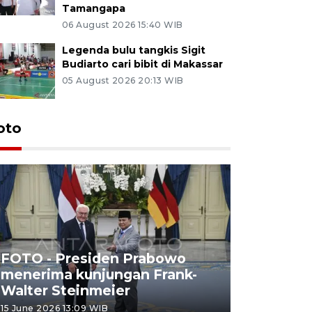
Tamangapa
06 August 2026 15:40 WIB
Legenda bulu tangkis Sigit
Budiarto cari bibit di Makassar
05 August 2026 20:13 WIB
oto
FOTO - Presiden Prabowo
menerima kunjungan Frank-
FOTO - H
Walter Steinmeier
di Sulbar
15 June 2026 13:09 WIB
11 June 2026 1