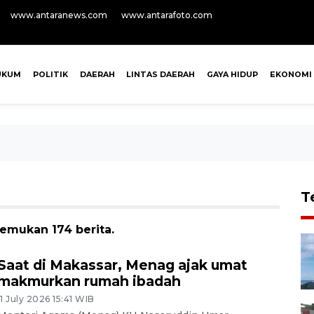
www.antaranews.com
www.antarafoto.com
UKUM
POLITIK
DAERAH
LINTAS DAERAH
GAYA HIDUP
EKONOMI
T
emukan 174 berita.
Saat di Makassar, Menag ajak umat
makmurkan rumah ibadah
11 July 2026 15:41 WIB