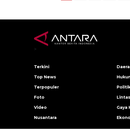
>
Terkini
Daera
Top News
Huku
Terpopuler
Politi
Foto
Linta
Video
Gaya 
Nusantara
Ekon