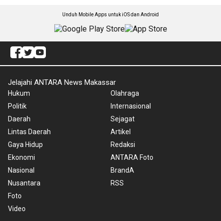
Unduh Mobile Apps untuk iOS dan Android
Jelajahi ANTARA News Makassar
Hukum
Olahraga
Politik
Internasional
Daerah
Sejagat
Lintas Daerah
Artikel
Gaya Hidup
Redaksi
Ekonomi
ANTARA Foto
Nasional
BrandA
Nusantara
RSS
Foto
Video