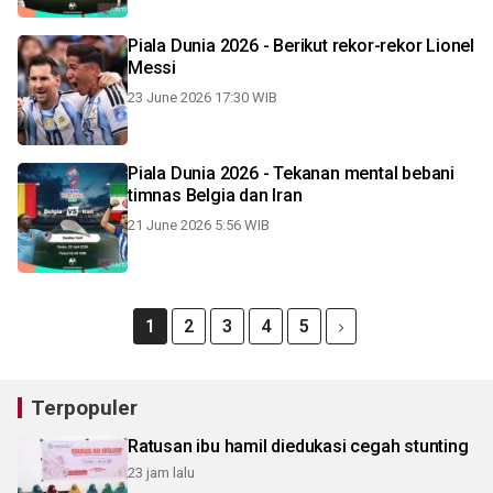
Piala Dunia 2026 - Berikut rekor-rekor Lionel
Messi
23 June 2026 17:30 WIB
Piala Dunia 2026 - Tekanan mental bebani
timnas Belgia dan Iran
21 June 2026 5:56 WIB
1
2
3
4
5
Terpopuler
Ratusan ibu hamil diedukasi cegah stunting
23 jam lalu