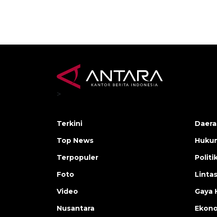
>
Terkini
Daera
Top News
Huku
Terpopuler
Politi
Foto
Linta
Video
Gaya 
Nusantara
Ekon