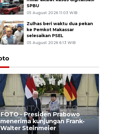
SPBU
05 August 2026 11:03 WIB
Zulhas beri waktu dua pekan
ke Pemkot Makassar
selesaikan PSEL
05 August 2026 6:13 WIB
oto
FOTO - Presiden Prabowo
menerima kunjungan Frank-
FOTO - H
Walter Steinmeier
di Sulbar