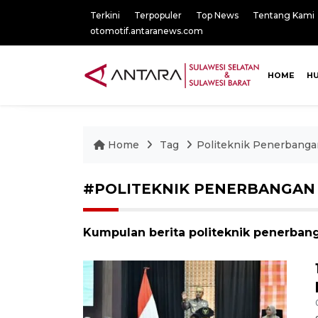
Terkini
Terpopuler
Top News
Tentang Kami
otomotif.antaranews.com
HOME
H
Home
Tag
Politeknik Penerbanga
#POLITEKNIK PENERBANGAN
Kumpulan berita politeknik penerbang