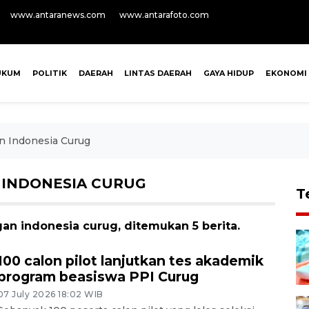
www.antaranews.com
www.antarafoto.com
UKUM
POLITIK
DAERAH
LINTAS DAERAH
GAYA HIDUP
EKONOMI
n Indonesia Curug
 INDONESIA CURUG
T
an indonesia curug, ditemukan 5 berita.
100 calon pilot lanjutkan tes akademik
program beasiswa PPI Curug
07 July 2026 18:02 WIB