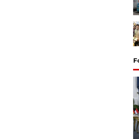
F
FOTO - Kirab memperingati
HUT ke-80 Raja Keraton
Yogyakarta