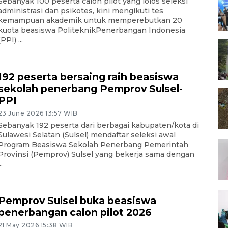
Sebanyak 100 peserta calon pilot yang lolos seleksi
administrasi dan psikotes, kini mengikuti tes
kemampuan akademik untuk memperebutkan 20
kuota beasiswa PoliteknikPenerbangan Indonesia
(PPI) ...
192 peserta bersaing raih beasiswa
sekolah penerbang Pemprov Sulsel-
PPI
23 June 2026 13:57 WIB
Sebanyak 192 peserta dari berbagai kabupaten/kota di
Sulawesi Selatan (Sulsel) mendaftar seleksi awal
Program Beasiswa Sekolah Penerbang Pemerintah
Provinsi (Pemprov) Sulsel yang bekerja sama dengan
..
Pemprov Sulsel buka beasiswa
penerbangan calon pilot 2026
21 May 2026 15:38 WIB