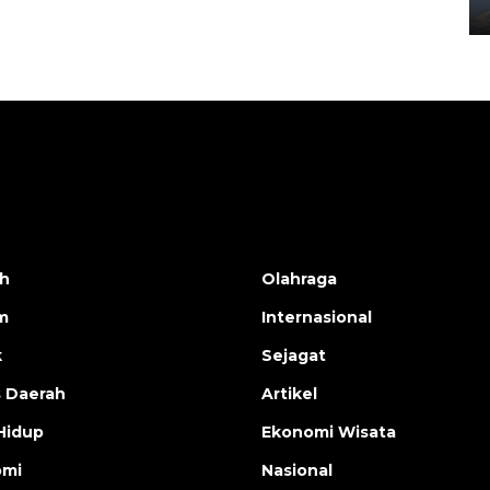
02 April 2026 12:51 WIB
h
Olahraga
m
Internasional
k
Sejagat
s Daerah
Artikel
Hidup
Ekonomi Wisata
omi
Nasional