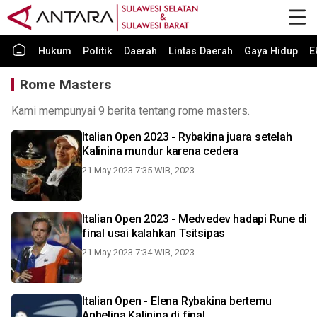
Hukum
Politik
Daerah
Lintas Daerah
Gaya Hidup
E
Rome Masters
Kami mempunyai 9 berita tentang rome masters.
Italian Open 2023 - Rybakina juara setelah
Kalinina mundur karena cedera
21 May 2023 7:35 WIB, 2023
Italian Open 2023 - Medvedev hadapi Rune di
final usai kalahkan Tsitsipas
21 May 2023 7:34 WIB, 2023
Italian Open - Elena Rybakina bertemu
Anhelina Kalinina di final