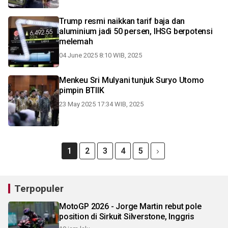
Trump resmi naikkan tarif baja dan
aluminium jadi 50 persen, IHSG berpotensi
melemah
04 June 2025 8:10 WIB, 2025
Menkeu Sri Mulyani tunjuk Suryo Utomo
pimpin BTIIK
23 May 2025 17:34 WIB, 2025
1
2
3
4
5
Terpopuler
MotoGP 2026 - Jorge Martin rebut pole
position di Sirkuit Silverstone, Inggris