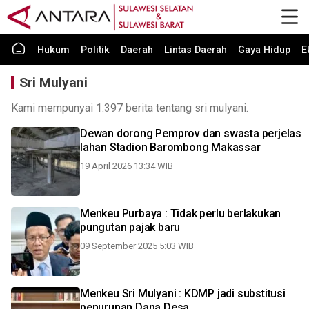
Hukum
Politik
Daerah
Lintas Daerah
Gaya Hidup
E
Sri Mulyani
Kami mempunyai 1.397 berita tentang sri mulyani.
Dewan dorong Pemprov dan swasta perjelas
lahan Stadion Barombong Makassar
19 April 2026 13:34 WIB
Menkeu Purbaya : Tidak perlu berlakukan
pungutan pajak baru
09 September 2025 5:03 WIB
Menkeu Sri Mulyani : KDMP jadi substitusi
penurunan Dana Desa