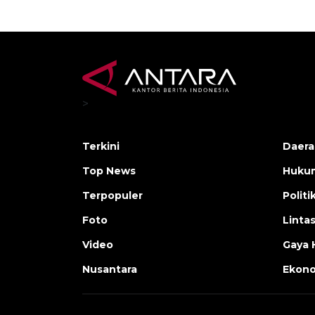
>
Terkini
Daera
Top News
Huku
Terpopuler
Politi
Foto
Linta
Video
Gaya 
Nusantara
Ekon