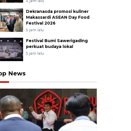
4 jam lalu
Dekranasda promosi kuliner
Makassardi ASEAN Day Food
Festival 2026
5 jam lalu
Festival Bumi Sawerigading
perkuat budaya lokal
5 jam lalu
op News