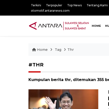
Terkini
Terpopuler
Top News
Tentang Kami
otomotif.antaranews.com
HOME
H
Home
Tag
Thr
#THR
Kumpulan berita thr, ditemukan 355 be