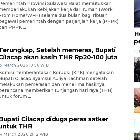
Pemerintah Provinsi Sulawesi Barat memutuskan
memberlakukan kebijakan kerja dari rumah (Work
From Home/WFH) selama dua bulan bagi ribuan
pegawai pemerintah dengan perjanjian kerja (PPPK)
dan PPPK ...
H
p
Terungkap, Setelah memeras, Bupati
11 
Cilacap akan kasih THR Rp20-100 juta
15 March 2026 10:56 WIB
Komisi Pemberantasan Korupsi (KPK) mengatakan
Bupati Cilacap Syamsul Auliya Rachman setelah
melakukan pemerasan dan menerima hasilnya,
berencana memberikan tunjangan hari raya (THR)
untuk forum ...
Bupati Cilacap diduga peras satker
untuk THR
14 March 2026 21:12 WIB