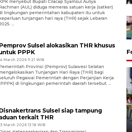
KPK menyebut Bupati Cilacap Syamsul Auliya
Rachman (AUL) diduga memeras satuan kerja (satker)
di lingkungan pemerintahan kabupaten itu untuk
keperluan tunjangan hari raya (THR) sejak Lebaran
2025. ...
Pemprov Sulsel alokasikan THR khusus
F
untuk PPPK
14 March 2026 11:21 WIB
Pemerintah Provinsi (Pemprov) Sulawesi Selatan
mengalokasikan Tunjangan Hari Raya (THR) bagi
seluruh Pegawai Pemerintah dengan Perjanjian Kerja
(PPPK) di lingkungan pemerintah daerah tersebut. ...
FOTO - Kirab memperingati
Disnakertrans Sulsel siap tampung
HUT ke-80 Raja Keraton
aduan terkait THR
Yogyakarta
13 March 2026 13:18 WIB
02 April 2026 12:51 WIB
Dinas Ketenagakerjaan dan Transmigrasi