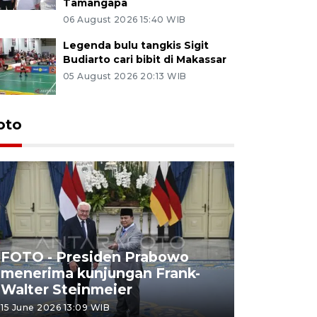
Tamangapa
06 August 2026 15:40 WIB
Legenda bulu tangkis Sigit
Budiarto cari bibit di Makassar
05 August 2026 20:13 WIB
oto
FOTO - Presiden Prabowo
menerima kunjungan Frank-
FOTO - H
Walter Steinmeier
di Sulbar
15 June 2026 13:09 WIB
11 June 2026 1