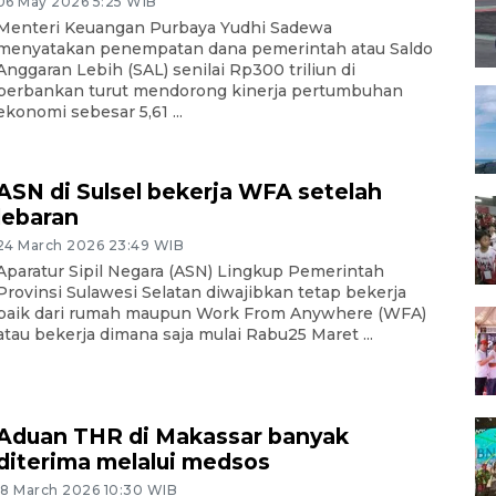
06 May 2026 5:25 WIB
Menteri Keuangan Purbaya Yudhi Sadewa
menyatakan penempatan dana pemerintah atau Saldo
Anggaran Lebih (SAL) senilai Rp300 triliun di
perbankan turut mendorong kinerja pertumbuhan
ekonomi sebesar 5,61 ...
ASN di Sulsel bekerja WFA setelah
lebaran
24 March 2026 23:49 WIB
Aparatur Sipil Negara (ASN) Lingkup Pemerintah
Provinsi Sulawesi Selatan diwajibkan tetap bekerja
baik dari rumah maupun Work From Anywhere (WFA)
atau bekerja dimana saja mulai Rabu25 Maret ...
Aduan THR di Makassar banyak
diterima melalui medsos
18 March 2026 10:30 WIB