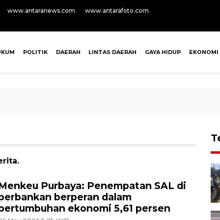
www.antaranews.com
www.antarafoto.com
UKUM
POLITIK
DAERAH
LINTAS DAERAH
GAYA HIDUP
EKONOMI
T
rita.
Menkeu Purbaya: Penempatan SAL di
perbankan berperan dalam
pertumbuhan ekonomi 5,61 persen