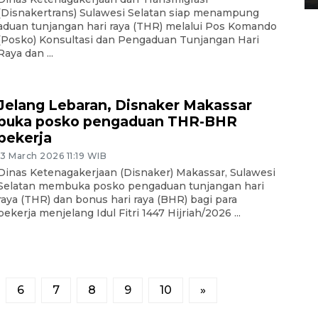
(Disnakertrans) Sulawesi Selatan siap menampung
aduan tunjangan hari raya (THR) melalui Pos Komando
(Posko) Konsultasi dan Pengaduan Tunjangan Hari
Raya dan ...
Jelang Lebaran, Disnaker Makassar
buka posko pengaduan THR-BHR
pekerja
13 March 2026 11:19 WIB
Dinas Ketenagakerjaan (Disnaker) Makassar, Sulawesi
Selatan membuka posko pengaduan tunjangan hari
raya (THR) dan bonus hari raya (BHR) bagi para
pekerja menjelang Idul Fitri 1447 Hijriah/2026 ...
6
7
8
9
10
»