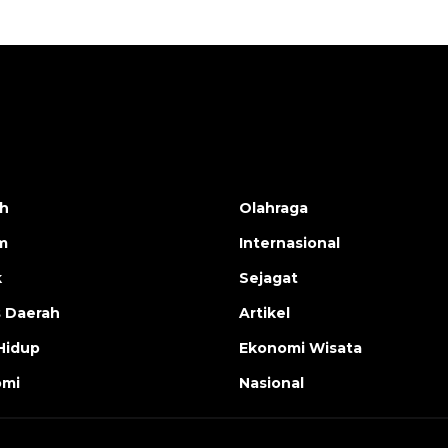
h
Olahraga
m
Internasional
k
Sejagat
s Daerah
Artikel
Hidup
Ekonomi Wisata
omi
Nasional