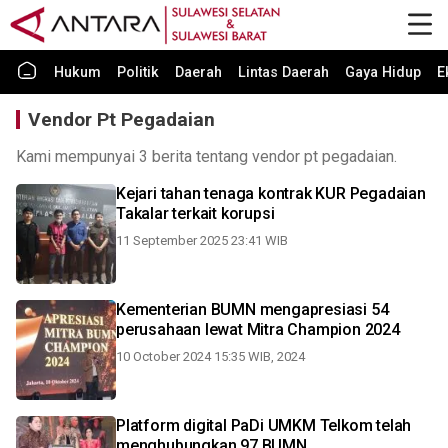
Hukum
Politik
Daerah
Lintas Daerah
Gaya Hidup
E
Vendor Pt Pegadaian
Kami mempunyai 3 berita tentang vendor pt pegadaian.
Kejari tahan tenaga kontrak KUR Pegadaian
Takalar terkait korupsi
11 September 2025 23:41 WIB
Kementerian BUMN mengapresiasi 54
perusahaan lewat Mitra Champion 2024
10 October 2024 15:35 WIB, 2024
Platform digital PaDi UMKM Telkom telah
menghubungkan 97 BUMN