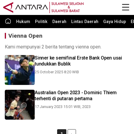
Hukum
Politik
Daerah
Lintas Daerah
Gaya Hidup
E
Vienna Open
Kami mempunyai 2 berita tentang vienna open.
Sinner ke semifinal Erste Bank Open usai
tundukkan Bublik
25 October 2025 8:20 WIB
Australian Open 2023 - Dominic Thiem
terhenti di putaran pertama
17 January 2023 15:01 WIB, 2023