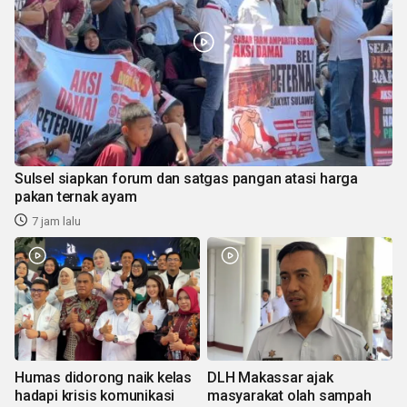
Sulsel siapkan forum dan satgas pangan atasi harga
pakan ternak ayam
7 jam lalu
Humas didorong naik kelas
DLH Makassar ajak
hadapi krisis komunikasi
masyarakat olah sampah