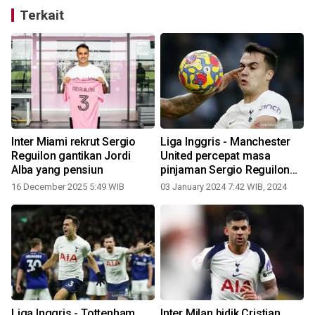
Terkait
Inter Miami rekrut Sergio
Liga Inggris - Manchester
Reguilon gantikan Jordi
United percepat masa
Alba yang pensiun
pinjaman Sergio Reguilon
dari Tottenham Hotspur
16 December 2025 5:49 WIB
03 January 2024 7:42 WIB, 2024
Liga Inggris - Tottenham
Inter Milan bidik Cristian