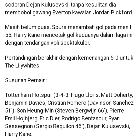
sodoran Dejan Kulusevski, tanpa kesulitan dia
membobol gawang Everton kawalan Jordan Pickford.
Masih belum puas, Spurs menambah gol pada menit
55. Harry Kane mencetak gol keduanya dalam laga ini
dengan tendangan voli spektakuler.
Pertandingan berakhir dengan kemenangan 5-0 untuk
The Lilywhites.
Susunan Pemain:
Tottenham Hotspur (3-4-3: Hugo Lloris, Matt Doherty,
Benjamin Davies, Cristian Romero (Davinson Sanchez
51'), Son Heung-Min (Steven Bergwijn 66'), Pierre
Emil Hojbjerg, Eric Dier, Rodrigo Bentancur, Ryan
Sessegnon (Sergio Reguilon 46'), Dejan Kulusevski,
Harry Kane.