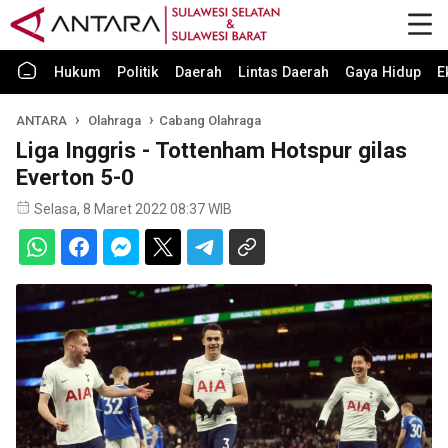
Hukum
Politik
Daerah
Lintas Daerah
Gaya Hidup
E
ANTARA
Olahraga
Cabang Olahraga
Liga Inggris - Tottenham Hotspur gilas
Everton 5-0
Selasa, 8 Maret 2022 08:37 WIB