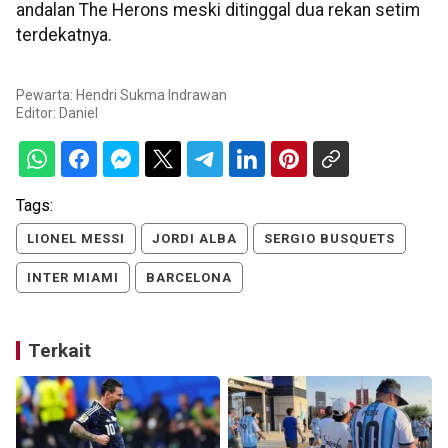
andalan The Herons meski ditinggal dua rekan setim
terdekatnya.
Pewarta: Hendri Sukma Indrawan
Editor:
Daniel
Tags:
LIONEL MESSI
JORDI ALBA
SERGIO BUSQUETS
INTER MIAMI
BARCELONA
Terkait