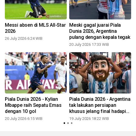
Messi absen di MLS All-Star
Meski gagal juarai Piala
2026
Dunia 2026, Argentina
pulang dengan kepala tegak
26 July 2026 6:24 WIB
20 July 2026 17:33 WIB
1
Piala Dunia 2026 - Kylian
Piala Dunia 2026 - Argentina
Mbappe raih Sepatu Emas
tak lakukan persiapan
dengan 10 gol
khusus jelang final hadapi
Spanyol
20 July 2026 6:15 WIB
19 July 2026 18:22 WIB
1