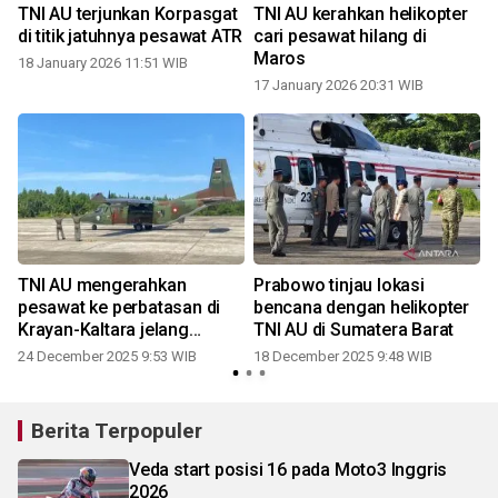
TNI AU terjunkan Korpasgat
TNI AU kerahkan helikopter
di titik jatuhnya pesawat ATR
cari pesawat hilang di
Maros
18 January 2026 11:51 WIB
17 January 2026 20:31 WIB
o
TNI AU mengerahkan
Prabowo tinjau lokasi
pesawat ke perbatasan di
bencana dengan helikopter
Krayan-Kaltara jelang
TNI AU di Sumatera Barat
Nataru
24 December 2025 9:53 WIB
18 December 2025 9:48 WIB
Berita Terpopuler
Veda start posisi 16 pada Moto3 Inggris
2026