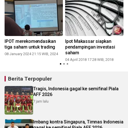
IPOT merekomendasikan
Ipot Makassar siapkan
tiga saham untuk trading
pendampingan investasi
saham
08 January 2024 21:15 WIB, 2024
04 April 2018 17:28 WIB, 2018
1
Berita Terpopuler
Tragis, Indonesia gagal ke semifinal Piala
AFF 2026
7 jam lalu
Imbang kontra Singapura, Timnas Indonesia
gagal ke semifinal Piala AFF 2026